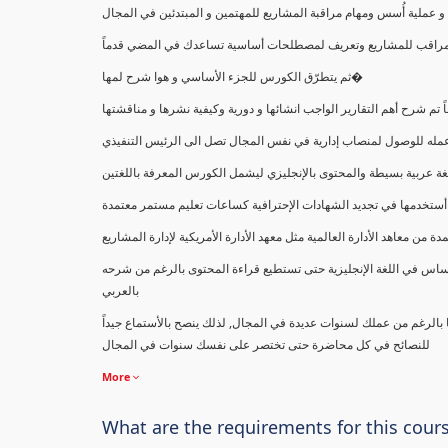
ملية أُسس ومهام مراقبة المشاريع للمهتمين و المبتدئين في المجال
ك كمراقب للمشاريع وتعريف لمصطلحات أساسية تساعدك في المضي قدماً
ثم يتطرّق الكورس للجزء الأساسي و هوا شرح لمها�
اً تم شرح أهم التقارير الواجب انشائها و دورية وكيفية نشرها و مناقشتها
ب عمله للوصول لمنصاب إدارية في نفس المجال تصل الى الرئيس التنفيذي
ة عربية بسيطة والمحتوى بالإنجليزي ليشمل الكورس المعرفة باللغتين
أستخدمها في تجديد الشهادات الإحترافية كساعات تعليم مستمر معتمدة
معاهد الأدارة العالمية مثل معهد الأدارة الأمريكية لإدارة المشاريع
ساس في اللغة الإنجليزية حتى تستطيع قراءة المحتوى بالرغم من شرحه
بالعربي
ا بالرغم من عملك لسنوات عديدة في المجال, لذلك ينصح بالأستماع جيداً
للنصائح في كل محاضرة حتى تختصر على نفسك سنوات في المجال
More
What are the requirements for this cour