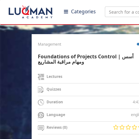
Categories
Management
Foundations of Projects Control | أسس
ومهام مراقبة المشاريع
Lectures
Quizzes
4:4
Duration
engl
Language
Reviews (0)