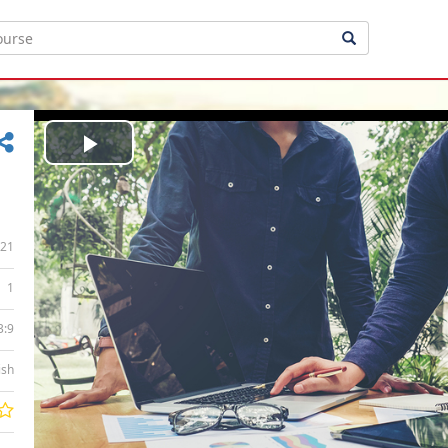
Play
Video
21
1
3:9
ish