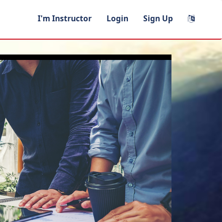
I'm Instructor
Login
Sign Up