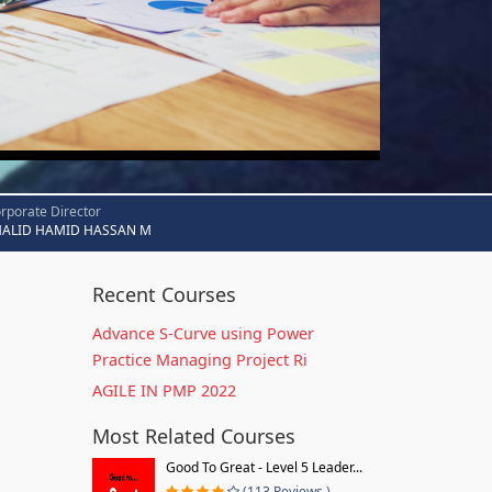
rporate Director
HALID HAMID HASSAN M
Recent Courses
Advance S-Curve using Power
Practice Managing Project Ri
AGILE IN PMP 2022
Most Related Courses
Good To Great - Level 5 Leader...
(113 Reviews )