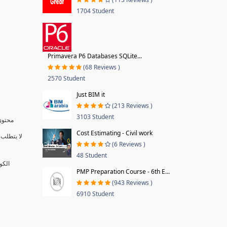
1704 Student
Primavera P6 Databases SQLite...
(68 Reviews )
2570 Student
Just BIM it
(213 Reviews )
3103 Student
محتوى 
Cost Estimating - Civil work
لا يتطلب 
(6 Reviews )
48 Student
الكو
PMP Preparation Course - 6th E...
(943 Reviews )
6910 Student