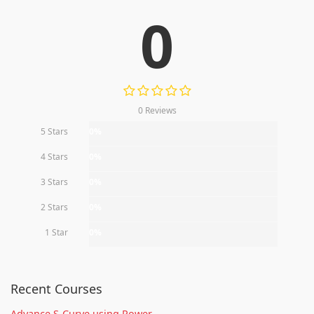
0
0 Reviews
5 Stars
0%
4 Stars
0%
3 Stars
0%
2 Stars
0%
1 Star
0%
Recent Courses
Advance S-Curve using Power