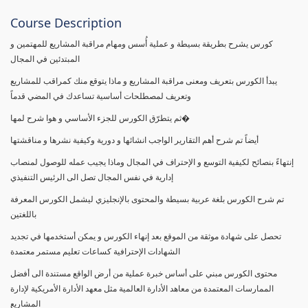
Course Description
كورس يشرح بطريقة بسيطة و عملية أُسس ومهام مراقبة المشاريع للمهتمين و
المبتدئين في المجال
يبدأ الكورس بتعريف ومعنى مراقبة المشاريع و ماذا يتوقع منك كمراقب للمشاريع
وتعريف لمصطلحات أساسية تساعدك في المضي قدماً
ثم يتطرّق الكورس للجزء الأساسي و هوا شرح لمها�
أيضاً تم شرح أهم التقارير الواجب انشائها و دورية وكيفية نشرها و مناقشتها
إنتهاءً بنصائح لكيفية التوسع و الإحتراف في المجال وماذا يجيب عمله للوصول لمنصاب
إدارية في نفس المجال تصل الى الرئيس التنفيذي
تم شرح الكورس بلغة عربية بسيطة والمحتوى بالإنجليزي ليشمل الكورس المعرفة
باللغتين
تحصل على شهادة موثقة من الموقع بعد إنهاء الكورس و يمكن أستخدمها في تجديد
الشهادات الإحترافية كساعات تعليم مستمر معتمدة
محتوى الكورس مبني على أساس خبرة عملية من أرض الواقع مستندة الى أفضل
الممارسات المعتمدة من معاهد الأدارة العالمية مثل معهد الأدارة الأمريكية لإدارة
المشاريع