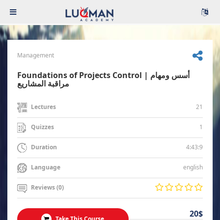
Management
Foundations of Projects Control | أسس ومهام
مراقبة المشاريع
21
Lectures
1
Quizzes
4:43:9
Duration
english
Language
Reviews (0)
20$
Take This Course