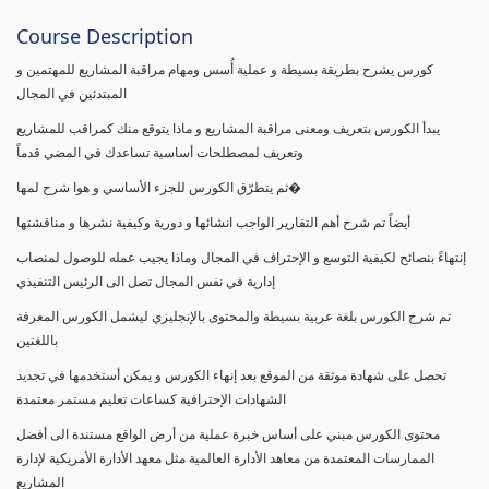
Course Description
كورس يشرح بطريقة بسيطة و عملية أُسس ومهام مراقبة المشاريع للمهتمين و
المبتدئين في المجال
يبدأ الكورس بتعريف ومعنى مراقبة المشاريع و ماذا يتوقع منك كمراقب للمشاريع
وتعريف لمصطلحات أساسية تساعدك في المضي قدماً
ثم يتطرّق الكورس للجزء الأساسي و هوا شرح لمها�
أيضاً تم شرح أهم التقارير الواجب انشائها و دورية وكيفية نشرها و مناقشتها
إنتهاءً بنصائح لكيفية التوسع و الإحتراف في المجال وماذا يجيب عمله للوصول لمنصاب
إدارية في نفس المجال تصل الى الرئيس التنفيذي
تم شرح الكورس بلغة عربية بسيطة والمحتوى بالإنجليزي ليشمل الكورس المعرفة
باللغتين
تحصل على شهادة موثقة من الموقع بعد إنهاء الكورس و يمكن أستخدمها في تجديد
الشهادات الإحترافية كساعات تعليم مستمر معتمدة
محتوى الكورس مبني على أساس خبرة عملية من أرض الواقع مستندة الى أفضل
الممارسات المعتمدة من معاهد الأدارة العالمية مثل معهد الأدارة الأمريكية لإدارة
المشاريع