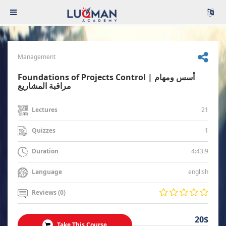
Management
Foundations of Projects Control | أسس ومهام
مراقبة المشاريع
21
Lectures
1
Quizzes
4:43:9
Duration
english
Language
Reviews (0)
20$
Take This Course