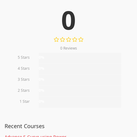
0
0 Reviews
5 Stars
0%
4 Stars
0%
3 Stars
0%
2 Stars
0%
1 Star
0%
Recent Courses
Advance S-Curve using Power