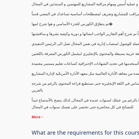
ملية أُسس ومهام مراقبة المشاريع للمهتمين و المبتدئين في المجال
ك كمراقب للمشاريع وتعريف لمصطلحات أساسية تساعدك في المضي قدماً
ثم يتطرّق الكورس للجزء الأساسي و هوا شرح لمها�
اً تم شرح أهم التقارير الواجب انشائها و دورية وكيفية نشرها و مناقشتها
ب عمله للوصول لمنصاب إدارية في نفس المجال تصل الى الرئيس التنفيذي
ة عربية بسيطة والمحتوى بالإنجليزي ليشمل الكورس المعرفة باللغتين
أستخدمها في تجديد الشهادات الإحترافية كساعات تعليم مستمر معتمدة
معاهد الأدارة العالمية مثل معهد الأدارة الأمريكية لإدارة المشاريع
ساس في اللغة الإنجليزية حتى تستطيع قراءة المحتوى بالرغم من شرحه
بالعربي
ا بالرغم من عملك لسنوات عديدة في المجال, لذلك ينصح بالأستماع جيداً
للنصائح في كل محاضرة حتى تختصر على نفسك سنوات في المجال
More
What are the requirements for this cour