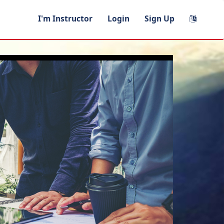
I'm Instructor
Login
Sign Up