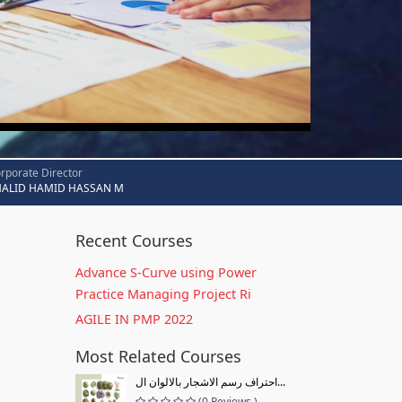
rporate Director
HALID HAMID HASSAN M
Recent Courses
Advance S-Curve using Power
Practice Managing Project Ri
AGILE IN PMP 2022
Most Related Courses
احتراف رسم الاشجار بالالوان ال...
(0 Reviews )