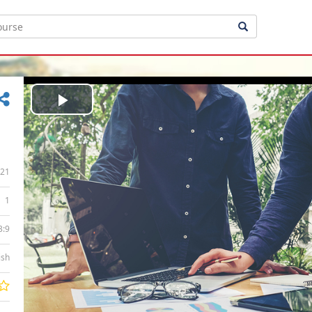
Play
Video
21
1
3:9
ish