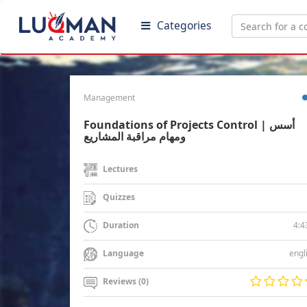
Categories
Management
Foundations of Projects Control | أسس
ومهام مراقبة المشاريع
Lectures
Quizzes
4:4
Duration
engl
Language
Reviews (0)