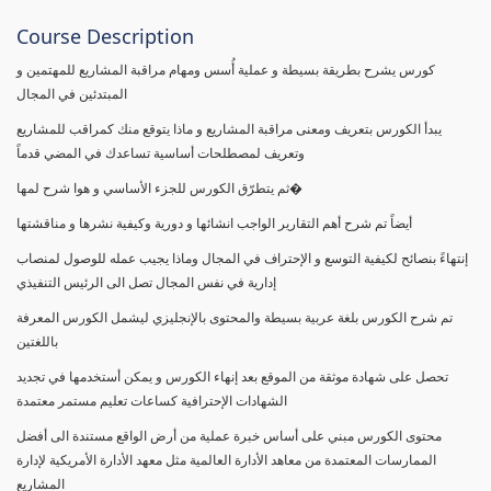
Course Description
كورس يشرح بطريقة بسيطة و عملية أُسس ومهام مراقبة المشاريع للمهتمين و
المبتدئين في المجال
يبدأ الكورس بتعريف ومعنى مراقبة المشاريع و ماذا يتوقع منك كمراقب للمشاريع
وتعريف لمصطلحات أساسية تساعدك في المضي قدماً
ثم يتطرّق الكورس للجزء الأساسي و هوا شرح لمها�
أيضاً تم شرح أهم التقارير الواجب انشائها و دورية وكيفية نشرها و مناقشتها
إنتهاءً بنصائح لكيفية التوسع و الإحتراف في المجال وماذا يجيب عمله للوصول لمنصاب
إدارية في نفس المجال تصل الى الرئيس التنفيذي
تم شرح الكورس بلغة عربية بسيطة والمحتوى بالإنجليزي ليشمل الكورس المعرفة
باللغتين
تحصل على شهادة موثقة من الموقع بعد إنهاء الكورس و يمكن أستخدمها في تجديد
الشهادات الإحترافية كساعات تعليم مستمر معتمدة
محتوى الكورس مبني على أساس خبرة عملية من أرض الواقع مستندة الى أفضل
الممارسات المعتمدة من معاهد الأدارة العالمية مثل معهد الأدارة الأمريكية لإدارة
المشاريع