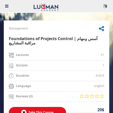
Management
Foundations of Projects Control | أسس ومهام
مراقبة المشاريع
21
Lectures
1
Quizzes
4:43:9
Duration
english
Language
Reviews (0)
20$
Take This Course