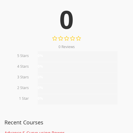
0
0 Reviews
5 Stars
0%
4 Stars
0%
3 Stars
0%
2 Stars
0%
1 Star
0%
Recent Courses
Advance S-Curve using Power