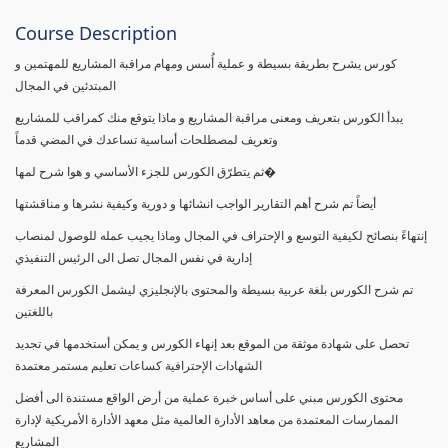
Course Description
كورس يشرح بطريقة بسيطة و عملية أُسس ومهام مراقبة المشاريع للمهتمين و
المبتدئين في المجال
يبدأ الكورس بتعريف ومعنى مراقبة المشاريع و ماذا يتوقع منك كمراقب للمشاريع
وتعريف لمصطلحات أساسية تساعدك في المضي قدماً
ثم يتطرّق الكورس للجزء الأساسي و هوا شرح لمها�
أيضاً تم شرح أهم التقارير الواجب انشائها و دورية وكيفية نشرها و مناقشتها
إنتهاءً بنصائح لكيفية التوسع و الإحتراف في المجال وماذا يجيب عمله للوصول لمنصاب
إدارية في نفس المجال تصل الى الرئيس التنفيذي
تم شرح الكورس بلغة عربية بسيطة والمحتوى بالإنجليزي ليشمل الكورس المعرفة
باللغتين
تحصل على شهادة موثقة من الموقع بعد إنهاء الكورس و يمكن أستخدمها في تجديد
الشهادات الإحترافية كساعات تعليم مستمر معتمدة
محتوى الكورس مبني على أساس خبرة عملية من أرض الواقع مستندة الى أفضل
الممارسات المعتمدة من معاهد الأدارة العالمية مثل معهد الأدارة الأمريكية لإدارة
المشاريع