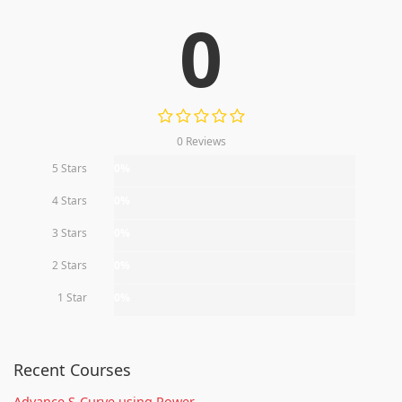
0
0 Reviews
5 Stars
0%
4 Stars
0%
3 Stars
0%
2 Stars
0%
1 Star
0%
Recent Courses
Advance S-Curve using Power