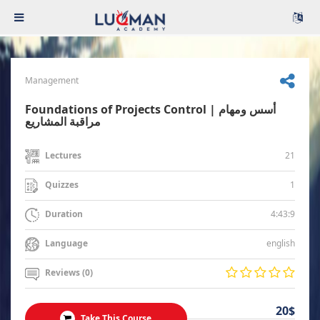
Management
Foundations of Projects Control | أسس ومهام
مراقبة المشاريع
21
Lectures
1
Quizzes
4:43:9
Duration
english
Language
Reviews (0)
20$
Take This Course