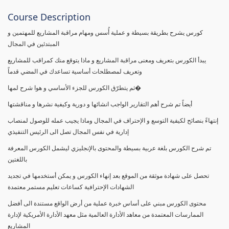
Course Description
كورس يشرح بطريقة بسيطة و عملية أُسس ومهام مراقبة المشاريع للمهتمين و
المبتدئين في المجال
يبدأ الكورس بتعريف ومعنى مراقبة المشاريع و ماذا يتوقع منك كمراقب للمشاريع
وتعريف لمصطلحات أساسية تساعدك في المضي قدماً
ثم يتطرّق الكورس للجزء الأساسي و هوا شرح لمها�
أيضاً تم شرح أهم التقارير الواجب انشائها و دورية وكيفية نشرها و مناقشتها
إنتهاءً بنصائح لكيفية التوسع و الإحتراف في المجال وماذا يجيب عمله للوصول لمنصاب
إدارية في نفس المجال تصل الى الرئيس التنفيذي
تم شرح الكورس بلغة عربية بسيطة والمحتوى بالإنجليزي ليشمل الكورس المعرفة
باللغتين
تحصل على شهادة موثقة من الموقع بعد إنهاء الكورس و يمكن أستخدمها في تجديد
الشهادات الإحترافية كساعات تعليم مستمر معتمدة
محتوى الكورس مبني على أساس خبرة عملية من أرض الواقع مستندة الى أفضل
الممارسات المعتمدة من معاهد الأدارة العالمية مثل معهد الأدارة الأمريكية لإدارة
المشاريع