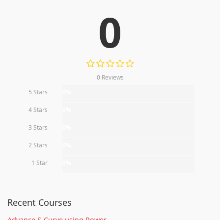
0
0 Reviews
5 Stars
0%
4 Stars
0%
3 Stars
0%
2 Stars
0%
1 Star
0%
Recent Courses
Advance S-Curve using Power