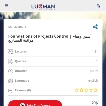
Management
Foundations of Projects Control | أسس ومهام
مراقبة المشاريع
21
Lectures
1
Quizzes
4:43:9
Duration
english
Language
Reviews (0)
20$
Take This Course