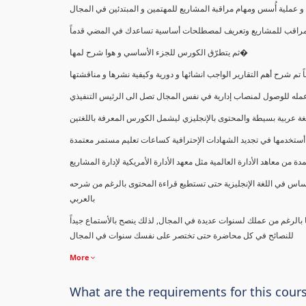
ملية أُسس ومهام مراقبة المشاريع للمهتمين و المبتدئين في المجال
ك كمراقب للمشاريع وتعريف لمصطلحات أساسية تساعدك في المضي قدماً
ثم يتطرّق الكورس للجزء الأساسي و هوا شرح لمها�
اً تم شرح أهم التقارير الواجب انشائها و دورية وكيفية نشرها و مناقشتها
ب عمله للوصول لمنصاب إدارية في نفس المجال تصل الى الرئيس التنفيذي
ة عربية بسيطة والمحتوى بالإنجليزي ليشمل الكورس المعرفة باللغتين
أستخدمها في تجديد الشهادات الإحترافية كساعات تعليم مستمر معتمدة
معاهد الأدارة العالمية مثل معهد الأدارة الأمريكية لإدارة المشاريع
ساس في اللغة الإنجليزية حتى تستطيع قراءة المحتوى بالرغم من شرحه
بالعربي
ا بالرغم من عملك لسنوات عديدة في المجال, لذلك ينصح بالأستماع جيداً
للنصائح في كل محاضرة حتى تختصر على نفسك سنوات في المجال
More
What are the requirements for this cour