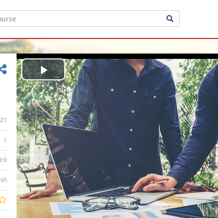
Play
Video
21
1
3:9
ish