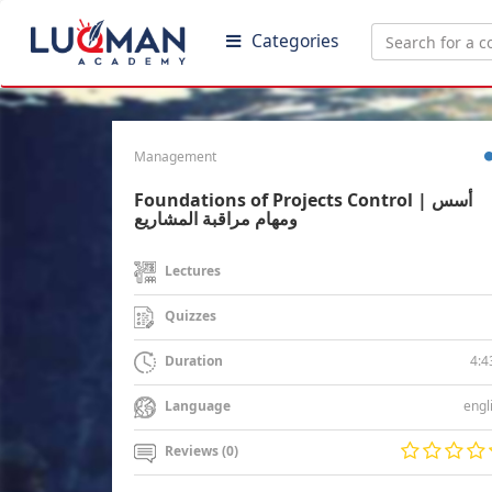
Categories
Management
Foundations of Projects Control | أسس
ومهام مراقبة المشاريع
Lectures
Quizzes
4:4
Duration
engl
Language
Reviews (0)