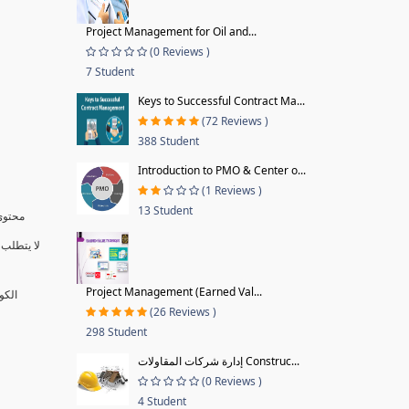
Project Management for Oil and...
(0 Reviews )
7 Student
Keys to Successful Contract Ma...
(72 Reviews )
388 Student
Introduction to PMO & Center o...
(1 Reviews )
13 Student
محتوى 
لا يتطلب 
Project Management (Earned Val...
الكو
(26 Reviews )
298 Student
إدارة شركات المقاولات Construc...
(0 Reviews )
4 Student