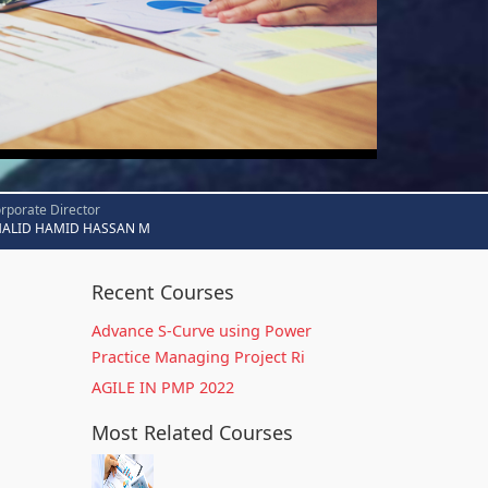
rporate Director
HALID HAMID HASSAN M
Recent Courses
Advance S-Curve using Power
Practice Managing Project Ri
AGILE IN PMP 2022
Most Related Courses