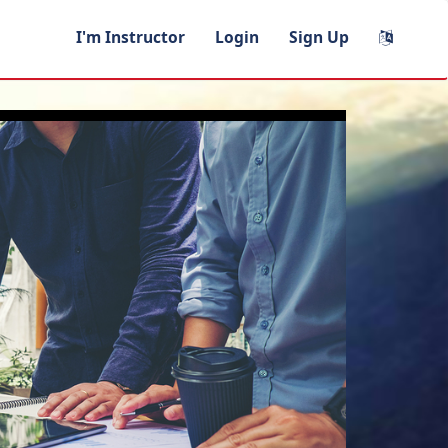
I'm Instructor
Login
Sign Up