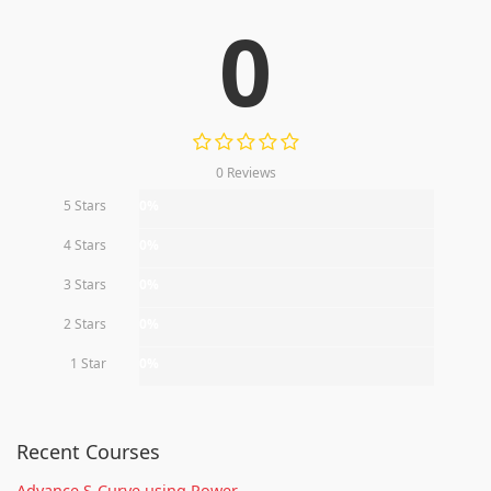
0
0 Reviews
5 Stars
0%
4 Stars
0%
3 Stars
0%
2 Stars
0%
1 Star
0%
Recent Courses
Advance S-Curve using Power