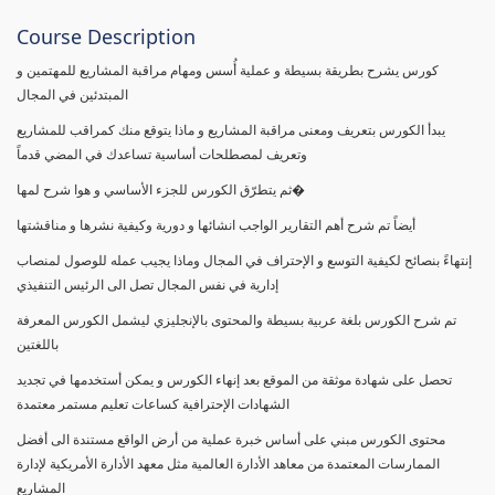
Course Description
كورس يشرح بطريقة بسيطة و عملية أُسس ومهام مراقبة المشاريع للمهتمين و
المبتدئين في المجال
يبدأ الكورس بتعريف ومعنى مراقبة المشاريع و ماذا يتوقع منك كمراقب للمشاريع
وتعريف لمصطلحات أساسية تساعدك في المضي قدماً
ثم يتطرّق الكورس للجزء الأساسي و هوا شرح لمها�
أيضاً تم شرح أهم التقارير الواجب انشائها و دورية وكيفية نشرها و مناقشتها
إنتهاءً بنصائح لكيفية التوسع و الإحتراف في المجال وماذا يجيب عمله للوصول لمنصاب
إدارية في نفس المجال تصل الى الرئيس التنفيذي
تم شرح الكورس بلغة عربية بسيطة والمحتوى بالإنجليزي ليشمل الكورس المعرفة
باللغتين
تحصل على شهادة موثقة من الموقع بعد إنهاء الكورس و يمكن أستخدمها في تجديد
الشهادات الإحترافية كساعات تعليم مستمر معتمدة
محتوى الكورس مبني على أساس خبرة عملية من أرض الواقع مستندة الى أفضل
الممارسات المعتمدة من معاهد الأدارة العالمية مثل معهد الأدارة الأمريكية لإدارة
المشاريع