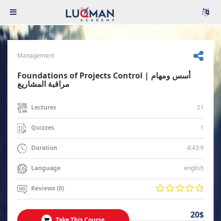
Management
Foundations of Projects Control | أسس ومهام
مراقبة المشاريع
21
Lectures
1
Quizzes
4:43:9
Duration
english
Language
Reviews (0)
20$
Take This Course