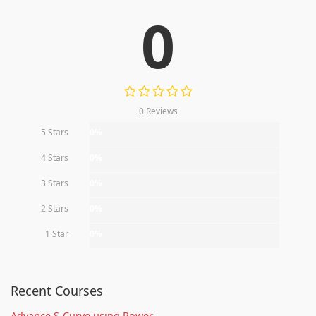
0
0 Reviews
5 Stars
0%
4 Stars
0%
3 Stars
0%
2 Stars
0%
1 Star
0%
Recent Courses
Advance S-Curve using Power