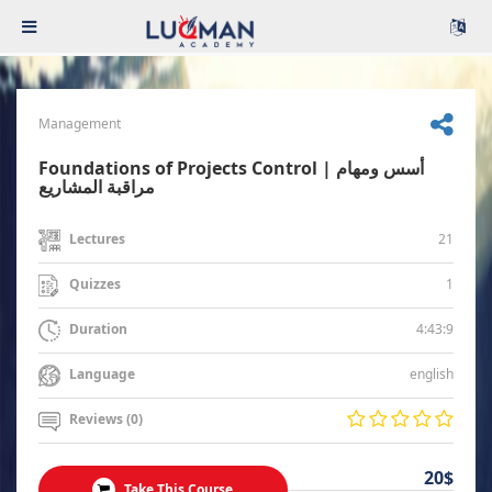
Management
Foundations of Projects Control | أسس ومهام
مراقبة المشاريع
21
Lectures
1
Quizzes
4:43:9
Duration
english
Language
Reviews (0)
20$
Take This Course