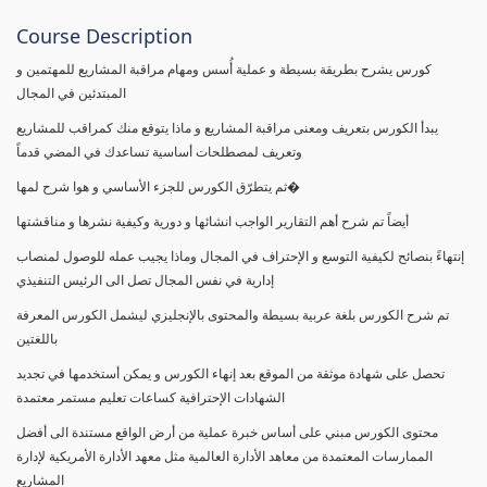
Course Description
كورس يشرح بطريقة بسيطة و عملية أُسس ومهام مراقبة المشاريع للمهتمين و
المبتدئين في المجال
يبدأ الكورس بتعريف ومعنى مراقبة المشاريع و ماذا يتوقع منك كمراقب للمشاريع
وتعريف لمصطلحات أساسية تساعدك في المضي قدماً
ثم يتطرّق الكورس للجزء الأساسي و هوا شرح لمها�
أيضاً تم شرح أهم التقارير الواجب انشائها و دورية وكيفية نشرها و مناقشتها
إنتهاءً بنصائح لكيفية التوسع و الإحتراف في المجال وماذا يجيب عمله للوصول لمنصاب
إدارية في نفس المجال تصل الى الرئيس التنفيذي
تم شرح الكورس بلغة عربية بسيطة والمحتوى بالإنجليزي ليشمل الكورس المعرفة
باللغتين
تحصل على شهادة موثقة من الموقع بعد إنهاء الكورس و يمكن أستخدمها في تجديد
الشهادات الإحترافية كساعات تعليم مستمر معتمدة
محتوى الكورس مبني على أساس خبرة عملية من أرض الواقع مستندة الى أفضل
الممارسات المعتمدة من معاهد الأدارة العالمية مثل معهد الأدارة الأمريكية لإدارة
المشاريع