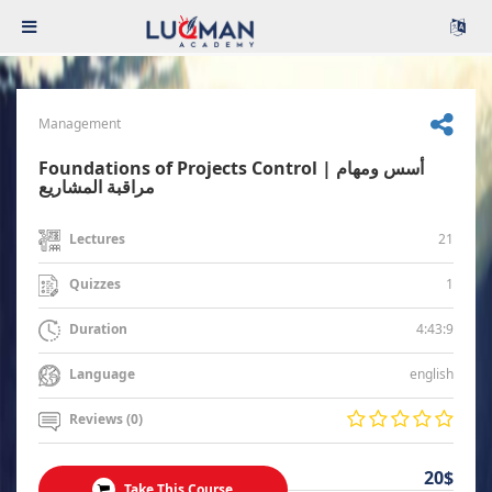
Management
Foundations of Projects Control | أسس ومهام
مراقبة المشاريع
21
Lectures
1
Quizzes
4:43:9
Duration
english
Language
Reviews (0)
20$
Take This Course