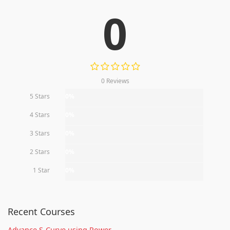
0
0 Reviews
5 Stars
0%
4 Stars
0%
3 Stars
0%
2 Stars
0%
1 Star
0%
Recent Courses
Advance S-Curve using Power