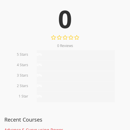
0
0 Reviews
5 Stars
0%
4 Stars
0%
3 Stars
0%
2 Stars
0%
1 Star
0%
Recent Courses
Advance S-Curve using Power