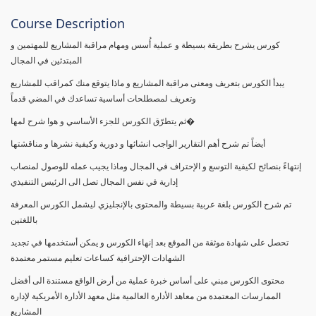
Course Description
كورس يشرح بطريقة بسيطة و عملية أُسس ومهام مراقبة المشاريع للمهتمين و
المبتدئين في المجال
يبدأ الكورس بتعريف ومعنى مراقبة المشاريع و ماذا يتوقع منك كمراقب للمشاريع
وتعريف لمصطلحات أساسية تساعدك في المضي قدماً
ثم يتطرّق الكورس للجزء الأساسي و هوا شرح لمها�
أيضاً تم شرح أهم التقارير الواجب انشائها و دورية وكيفية نشرها و مناقشتها
إنتهاءً بنصائح لكيفية التوسع و الإحتراف في المجال وماذا يجيب عمله للوصول لمنصاب
إدارية في نفس المجال تصل الى الرئيس التنفيذي
تم شرح الكورس بلغة عربية بسيطة والمحتوى بالإنجليزي ليشمل الكورس المعرفة
باللغتين
تحصل على شهادة موثقة من الموقع بعد إنهاء الكورس و يمكن أستخدمها في تجديد
الشهادات الإحترافية كساعات تعليم مستمر معتمدة
محتوى الكورس مبني على أساس خبرة عملية من أرض الواقع مستندة الى أفضل
الممارسات المعتمدة من معاهد الأدارة العالمية مثل معهد الأدارة الأمريكية لإدارة
المشاريع