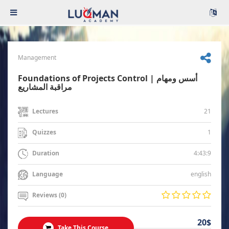
Management
Foundations of Projects Control | أسس ومهام
مراقبة المشاريع
21
Lectures
1
Quizzes
4:43:9
Duration
english
Language
Reviews (0)
20$
Take This Course