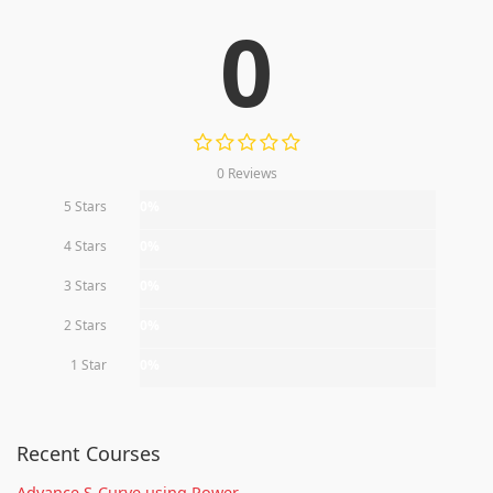
0
0 Reviews
5 Stars
0%
4 Stars
0%
3 Stars
0%
2 Stars
0%
1 Star
0%
Recent Courses
Advance S-Curve using Power