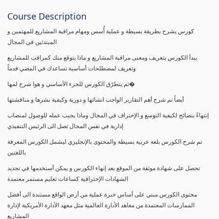
Course Description
كورس يشرح بطريقة بسيطة و عملية أُسس ومهام مراقبة المشاريع للمهتمين و
المبتدئين في المجال
يبدأ الكورس بتعريف ومعنى مراقبة المشاريع و ماذا يتوقع منك كمراقب للمشاريع
وتعريف لمصطلحات أساسية تساعدك في المضي قدماً
ثم يتطرّق الكورس للجزء الأساسي و هوا شرح لمها�
أيضاً تم شرح أهم التقارير الواجب انشائها و دورية وكيفية نشرها و مناقشتها
إنتهاءً بنصائح لكيفية التوسع و الإحتراف في المجال وماذا يجيب عمله للوصول لمنصاب
إدارية في نفس المجال تصل الى الرئيس التنفيذي
تم شرح الكورس بلغة عربية بسيطة والمحتوى بالإنجليزي ليشمل الكورس المعرفة
باللغتين
تحصل على شهادة موثقة من الموقع بعد إنهاء الكورس و يمكن أستخدمها في تجديد
الشهادات الإحترافية كساعات تعليم مستمر معتمدة
محتوى الكورس مبني على أساس خبرة عملية من أرض الواقع مستندة الى أفضل
الممارسات المعتمدة من معاهد الأدارة العالمية مثل معهد الأدارة الأمريكية لإدارة
المشاريع