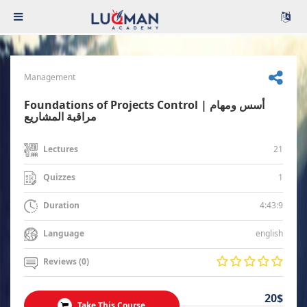
Management
Foundations of Projects Control | أسس ومهام
مراقبة المشاريع
21
Lectures
1
Quizzes
4:43:9
Duration
english
Language
Reviews (0)
20$
Take This Course