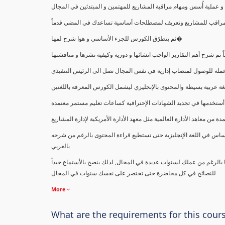
ملية أُسس ومهام مراقبة المشاريع للمهتمين و المبتدئين في المجال
ك كمراقب للمشاريع وتعريف لمصطلحات أساسية تساعدك في المضي قدماً
ثم يتطرّق الكورس للجزء الأساسي و هوا شرح لمها�
اً تم شرح أهم التقارير الواجب انشائها و دورية وكيفية نشرها و مناقشتها
ب عمله للوصول لمنصاب إدارية في نفس المجال تصل الى الرئيس التنفيذي
ة عربية بسيطة والمحتوى بالإنجليزي ليشمل الكورس المعرفة باللغتين
أستخدمها في تجديد الشهادات الإحترافية كساعات تعليم مستمر معتمدة
معاهد الأدارة العالمية مثل معهد الأدارة الأمريكية لإدارة المشاريع
ساس في اللغة الإنجليزية حتى تستطيع قراءة المحتوى بالرغم من شرحه
بالعربي
ا بالرغم من عملك لسنوات عديدة في المجال, لذلك ينصح بالأستماع جيداً
للنصائح في كل محاضرة حتى تختصر على نفسك سنوات في المجال
More
What are the requirements for this cour