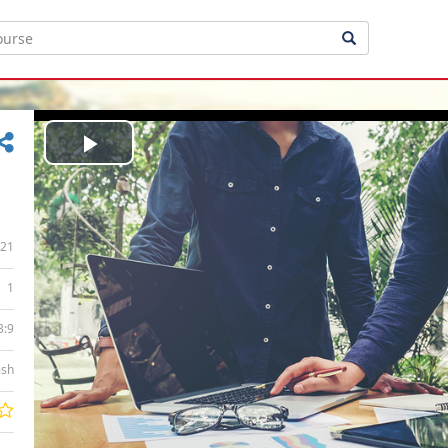
Play
Video
21
1
3:9
ish