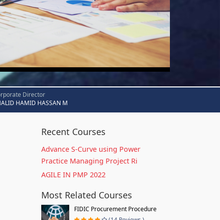
rporate Director
HALID HAMID HASSAN M
Recent Courses
Advance S-Curve using Power
Practice Managing Project Ri
AGILE IN PMP 2022
Most Related Courses
FIDIC Procurement Procedure
(14 Reviews )