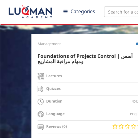
Categories
Management
Foundations of Projects Control | أسس
ومهام مراقبة المشاريع
Lectures
Quizzes
4:4
Duration
engl
Language
Reviews (0)