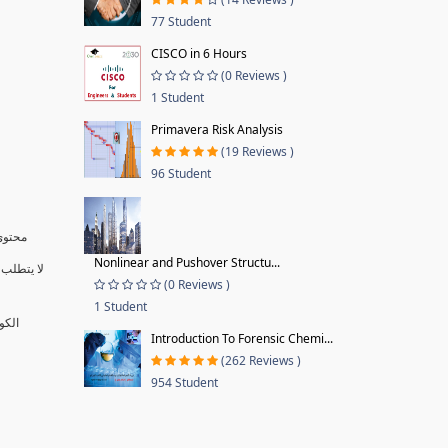
77 Student
CISCO in 6 Hours
(0 Reviews )
1 Student
Primavera Risk Analysis
(19 Reviews )
96 Student
محتوى 
Nonlinear and Pushover Structu...
لا يتطلب 
(0 Reviews )
1 Student
الكو
Introduction To Forensic Chemi...
(262 Reviews )
954 Student