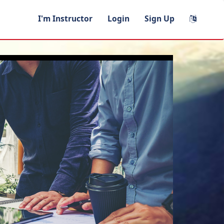
I'm Instructor
Login
Sign Up