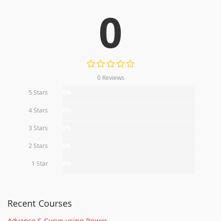
0
0 Reviews
5 Stars
0%
4 Stars
0%
3 Stars
0%
2 Stars
0%
1 Star
0%
Recent Courses
Advance S-Curve using Power