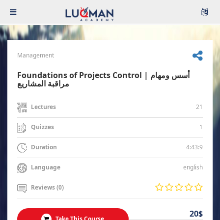
Management
Foundations of Projects Control | أسس ومهام
مراقبة المشاريع
21
Lectures
1
Quizzes
4:43:9
Duration
english
Language
Reviews (0)
20$
Take This Course