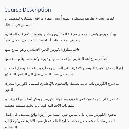
Course Description
كورس يشرح بطريقة بسيطة و عملية أُسس ومهام مراقبة المشاريع للمهتمين و
المبتدئين في المجال
يبدأ الكورس بتعريف ومعنى مراقبة المشاريع و ماذا يتوقع منك كمراقب للمشاريع
وتعريف لمصطلحات أساسية تساعدك في المضي قدماً
ثم يتطرّق الكورس للجزء الأساسي و هوا شرح لمها�
أيضاً تم شرح أهم التقارير الواجب انشائها و دورية وكيفية نشرها و مناقشتها
إنتهاءً بنصائح لكيفية التوسع و الإحتراف في المجال وماذا يجيب عمله للوصول لمنصاب
إدارية في نفس المجال تصل الى الرئيس التنفيذي
تم شرح الكورس بلغة عربية بسيطة والمحتوى بالإنجليزي ليشمل الكورس المعرفة
باللغتين
تحصل على شهادة موثقة من الموقع بعد إنهاء الكورس و يمكن أستخدمها في تجديد
الشهادات الإحترافية كساعات تعليم مستمر معتمدة
محتوى الكورس مبني على أساس خبرة عملية من أرض الواقع مستندة الى أفضل
الممارسات المعتمدة من معاهد الأدارة العالمية مثل معهد الأدارة الأمريكية لإدارة
المشاريع