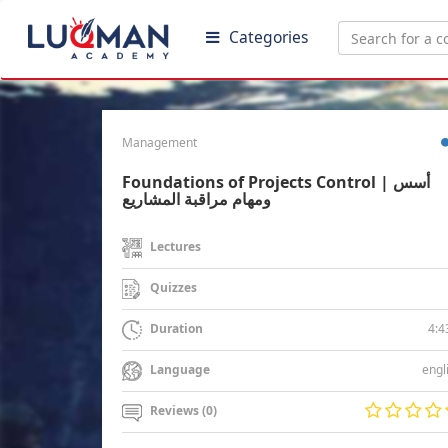
Categories
Management
Foundations of Projects Control | أسس
ومهام مراقبة المشاريع
Lectures
Quizzes
4:4
Duration
engl
Language
Reviews (0)