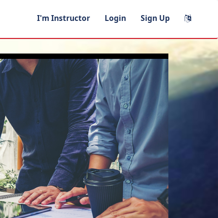
I'm Instructor
Login
Sign Up