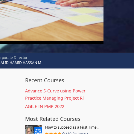
rporate Director
HALID HAMID HASSAN M
Recent Courses
Advance S-Curve using Power
Practice Managing Project Ri
AGILE IN PMP 2022
Most Related Courses
How to succeed as a First Time...
(10 Reviews )