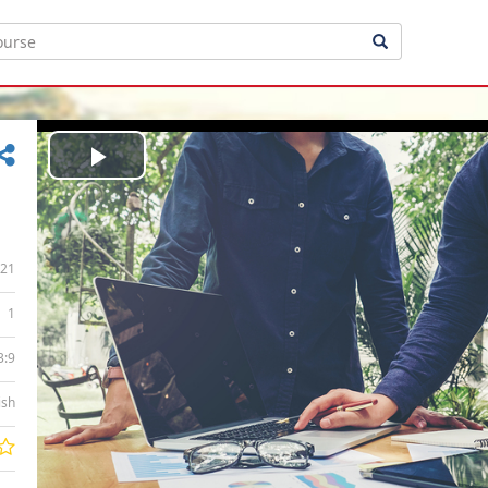
Play
Video
21
1
3:9
ish