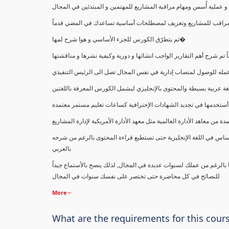
ملية أُسس ومهام مراقبة المشاريع للمهتمين و المبتدئين في المجال
ك كمراقب للمشاريع وتعريف لمصطلحات أساسية تساعدك في المضي قدماً
ثم يتطرّق الكورس للجزء الأساسي و هوا شرح لمها�
اً تم شرح أهم التقارير الواجب انشائها و دورية وكيفية نشرها و مناقشتها
ب عمله للوصول لمنصاب إدارية في نفس المجال تصل الى الرئيس التنفيذي
ة عربية بسيطة والمحتوى بالإنجليزي ليشمل الكورس المعرفة باللغتين
أستخدمها في تجديد الشهادات الإحترافية كساعات تعليم مستمر معتمدة
معاهد الأدارة العالمية مثل معهد الأدارة الأمريكية لإدارة المشاريع
ساس في اللغة الإنجليزية حتى تستطيع قراءة المحتوى بالرغم من شرحه
بالعربي
ا بالرغم من عملك لسنوات عديدة في المجال, لذلك ينصح بالأستماع جيداً
للنصائح في كل محاضرة حتى تختصر على نفسك سنوات في المجال
More
What are the requirements for this cour