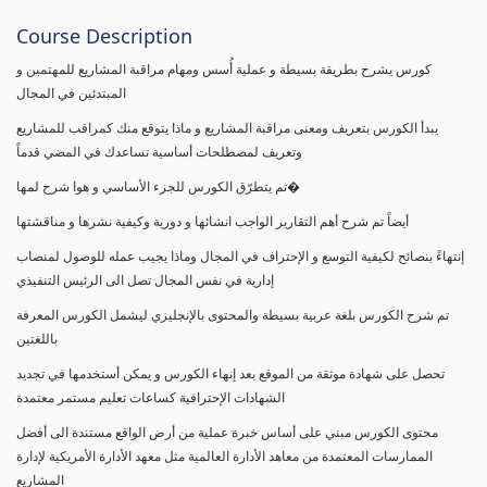
Course Description
كورس يشرح بطريقة بسيطة و عملية أُسس ومهام مراقبة المشاريع للمهتمين و
المبتدئين في المجال
يبدأ الكورس بتعريف ومعنى مراقبة المشاريع و ماذا يتوقع منك كمراقب للمشاريع
وتعريف لمصطلحات أساسية تساعدك في المضي قدماً
ثم يتطرّق الكورس للجزء الأساسي و هوا شرح لمها�
أيضاً تم شرح أهم التقارير الواجب انشائها و دورية وكيفية نشرها و مناقشتها
إنتهاءً بنصائح لكيفية التوسع و الإحتراف في المجال وماذا يجيب عمله للوصول لمنصاب
إدارية في نفس المجال تصل الى الرئيس التنفيذي
تم شرح الكورس بلغة عربية بسيطة والمحتوى بالإنجليزي ليشمل الكورس المعرفة
باللغتين
تحصل على شهادة موثقة من الموقع بعد إنهاء الكورس و يمكن أستخدمها في تجديد
الشهادات الإحترافية كساعات تعليم مستمر معتمدة
محتوى الكورس مبني على أساس خبرة عملية من أرض الواقع مستندة الى أفضل
الممارسات المعتمدة من معاهد الأدارة العالمية مثل معهد الأدارة الأمريكية لإدارة
المشاريع