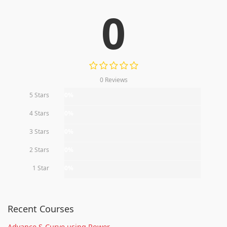
0
0 Reviews
5 Stars
0%
4 Stars
0%
3 Stars
0%
2 Stars
0%
1 Star
0%
Recent Courses
Advance S-Curve using Power