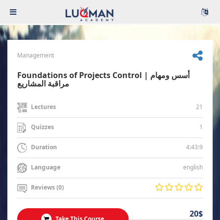
Management
Foundations of Projects Control | أسس ومهام
مراقبة المشاريع
21
Lectures
1
Quizzes
4:43:9
Duration
english
Language
Reviews (0)
20$
Take This Course