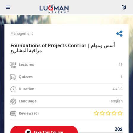
Management
Foundations of Projects Control | أسس ومهام
مراقبة المشاريع
21
Lectures
1
Quizzes
4:43:9
Duration
english
Language
Reviews (0)
20$
Take This Course