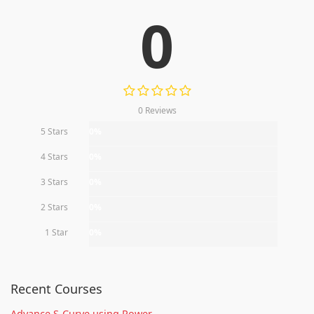
0
0 Reviews
5 Stars
0%
4 Stars
0%
3 Stars
0%
2 Stars
0%
1 Star
0%
Recent Courses
Advance S-Curve using Power