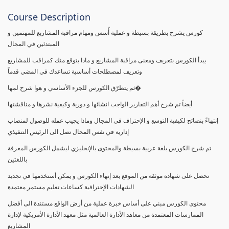
Course Description
كورس يشرح بطريقة بسيطة و عملية أُسس ومهام مراقبة المشاريع للمهتمين و
المبتدئين في المجال
يبدأ الكورس بتعريف ومعنى مراقبة المشاريع و ماذا يتوقع منك كمراقب للمشاريع
وتعريف لمصطلحات أساسية تساعدك في المضي قدماً
ثم يتطرّق الكورس للجزء الأساسي و هوا شرح لمها�
أيضاً تم شرح أهم التقارير الواجب انشائها و دورية وكيفية نشرها و مناقشتها
إنتهاءً بنصائح لكيفية التوسع و الإحتراف في المجال وماذا يجيب عمله للوصول لمنصاب
إدارية في نفس المجال تصل الى الرئيس التنفيذي
تم شرح الكورس بلغة عربية بسيطة والمحتوى بالإنجليزي ليشمل الكورس المعرفة
باللغتين
تحصل على شهادة موثقة من الموقع بعد إنهاء الكورس و يمكن أستخدمها في تجديد
الشهادات الإحترافية كساعات تعليم مستمر معتمدة
محتوى الكورس مبني على أساس خبرة عملية من أرض الواقع مستندة الى أفضل
الممارسات المعتمدة من معاهد الأدارة العالمية مثل معهد الأدارة الأمريكية لإدارة
المشاريع