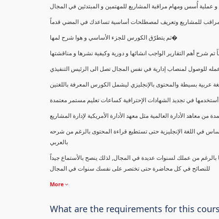
ملية أُسس ومهام مراقبة المشاريع للمهتمين و المبتدئين في المجال
ك كمراقب للمشاريع وتعريف لمصطلحات أساسية تساعدك في المضي قدماً
ثم يتطرّق الكورس للجزء الأساسي و هوا شرح لمها�
اً تم شرح أهم التقارير الواجب انشائها و دورية وكيفية نشرها و مناقشتها
ب عمله للوصول لمنصاب إدارية في نفس المجال تصل الى الرئيس التنفيذي
ة عربية بسيطة والمحتوى بالإنجليزي ليشمل الكورس المعرفة باللغتين
أستخدمها في تجديد الشهادات الإحترافية كساعات تعليم مستمر معتمدة
معاهد الأدارة العالمية مثل معهد الأدارة الأمريكية لإدارة المشاريع
ساس في اللغة الإنجليزية حتى تستطيع قراءة المحتوى بالرغم من شرحه
بالعربي
ا بالرغم من عملك لسنوات عديدة في المجال, لذلك ينصح بالأستماع جيداً
للنصائح في كل محاضرة حتى تختصر على نفسك سنوات في المجال
More
What are the requirements for this cour