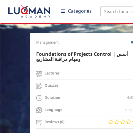
Categories
Management
Foundations of Projects Control | أسس
ومهام مراقبة المشاريع
Lectures
Quizzes
4:4
Duration
engl
Language
Reviews (0)