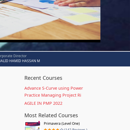
rporate Director
HALID HAMID HASSAN M
Recent Courses
Advance S-Curve using Power
Practice Managing Project Ri
AGILE IN PMP 2022
Most Related Courses
Primavera (Level One)
(142 Reviews )