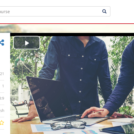
Play
Video
21
1
3:9
ish