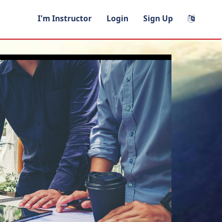
I'm Instructor
Login
Sign Up