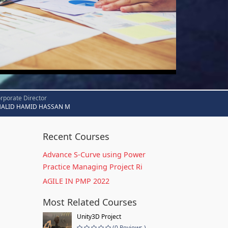
rporate Director
HALID HAMID HASSAN M
Recent Courses
Advance S-Curve using Power
Practice Managing Project Ri
AGILE IN PMP 2022
Most Related Courses
Unity3D Project
(0 Reviews )