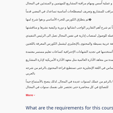
ملية أُسس ومهام مراقبة المشاريع للمهتمين و المبتدئين في المجال
ك كمراقب للمشاريع وتعريف لمصطلحات أساسية تساعدك في المضي قدماً
ثم يتطرّق الكورس للجزء الأساسي و هوا شرح لمها�
اً تم شرح أهم التقارير الواجب انشائها و دورية وكيفية نشرها و مناقشتها
ب عمله للوصول لمنصاب إدارية في نفس المجال تصل الى الرئيس التنفيذي
ة عربية بسيطة والمحتوى بالإنجليزي ليشمل الكورس المعرفة باللغتين
أستخدمها في تجديد الشهادات الإحترافية كساعات تعليم مستمر معتمدة
معاهد الأدارة العالمية مثل معهد الأدارة الأمريكية لإدارة المشاريع
ساس في اللغة الإنجليزية حتى تستطيع قراءة المحتوى بالرغم من شرحه
بالعربي
ا بالرغم من عملك لسنوات عديدة في المجال, لذلك ينصح بالأستماع جيداً
للنصائح في كل محاضرة حتى تختصر على نفسك سنوات في المجال
More
What are the requirements for this cour