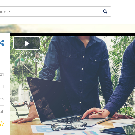
Play
Video
21
1
3:9
ish