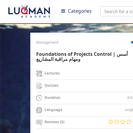
Categories
Management
Foundations of Projects Control | أسس
ومهام مراقبة المشاريع
Lectures
Quizzes
4:4
Duration
engl
Language
Reviews (0)