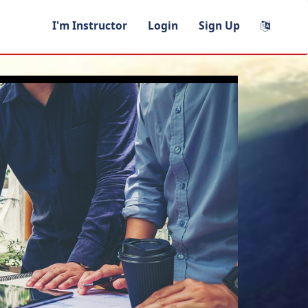
I'm Instructor
Login
Sign Up