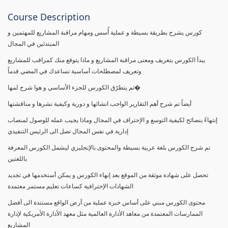
Course Description
كورس يشرح بطريقة بسيطة و عملية أُسس ومهام مراقبة المشاريع للمهتمين و
المبتدئين في المجال
يبدأ الكورس بتعريف ومعنى مراقبة المشاريع و ماذا يتوقع منك كمراقب للمشاريع
وتعريف لمصطلحات أساسية تساعدك في المضي قدماً
ثم يتطرّق الكورس للجزء الأساسي و هوا شرح لمها�
أيضاً تم شرح أهم التقارير الواجب انشائها و دورية وكيفية نشرها و مناقشتها
إنتهاءً بنصائح لكيفية التوسع و الإحتراف في المجال وماذا يجيب عمله للوصول لمنصاب
إدارية في نفس المجال تصل الى الرئيس التنفيذي
تم شرح الكورس بلغة عربية بسيطة والمحتوى بالإنجليزي ليشمل الكورس المعرفة
باللغتين
تحصل على شهادة موثقة من الموقع بعد إنهاء الكورس و يمكن أستخدمها في تجديد
الشهادات الإحترافية كساعات تعليم مستمر معتمدة
محتوى الكورس مبني على أساس خبرة عملية من أرض الواقع مستندة الى أفضل
الممارسات المعتمدة من معاهد الأدارة العالمية مثل معهد الأدارة الأمريكية لإدارة
المشاريع