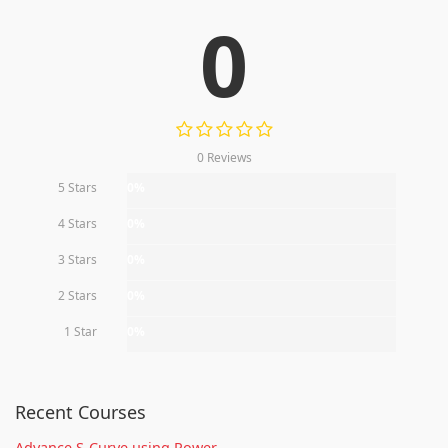
0
0 Reviews
5 Stars
0%
4 Stars
0%
3 Stars
0%
2 Stars
0%
1 Star
0%
Recent Courses
Advance S-Curve using Power