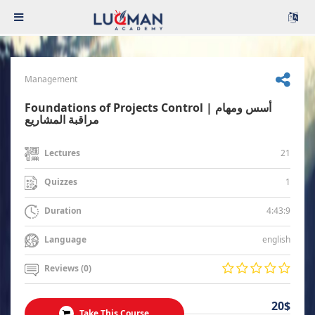
Management
Foundations of Projects Control | أسس ومهام
مراقبة المشاريع
21
Lectures
1
Quizzes
4:43:9
Duration
english
Language
Reviews (0)
20$
Take This Course