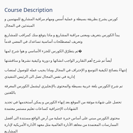
Course Description
كورس يشرح بطريقة بسيطة و عملية أُسس ومهام مراقبة المشاريع للمهتمين و
المبتدئين في المجال
يبدأ الكورس بتعريف ومعنى مراقبة المشاريع و ماذا يتوقع منك كمراقب للمشاريع
وتعريف لمصطلحات أساسية تساعدك في المضي قدماً
ثم يتطرّق الكورس للجزء الأساسي و هوا شرح لمها�
أيضاً تم شرح أهم التقارير الواجب انشائها و دورية وكيفية نشرها و مناقشتها
إنتهاءً بنصائح لكيفية التوسع و الإحتراف في المجال وماذا يجيب عمله للوصول لمنصاب
إدارية في نفس المجال تصل الى الرئيس التنفيذي
تم شرح الكورس بلغة عربية بسيطة والمحتوى بالإنجليزي ليشمل الكورس المعرفة
باللغتين
تحصل على شهادة موثقة من الموقع بعد إنهاء الكورس و يمكن أستخدمها في تجديد
الشهادات الإحترافية كساعات تعليم مستمر معتمدة
محتوى الكورس مبني على أساس خبرة عملية من أرض الواقع مستندة الى أفضل
الممارسات المعتمدة من معاهد الأدارة العالمية مثل معهد الأدارة الأمريكية لإدارة
المشاريع