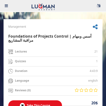
Management
Foundations of Projects Control | أسس ومهام
مراقبة المشاريع
21
Lectures
1
Quizzes
4:43:9
Duration
english
Language
Reviews (0)
20$
Take This Course