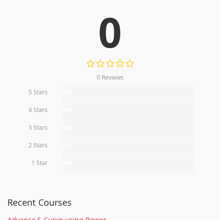
0
0 Reviews
5 Stars
0%
4 Stars
0%
3 Stars
0%
2 Stars
0%
1 Star
0%
Recent Courses
Advance S-Curve using Power