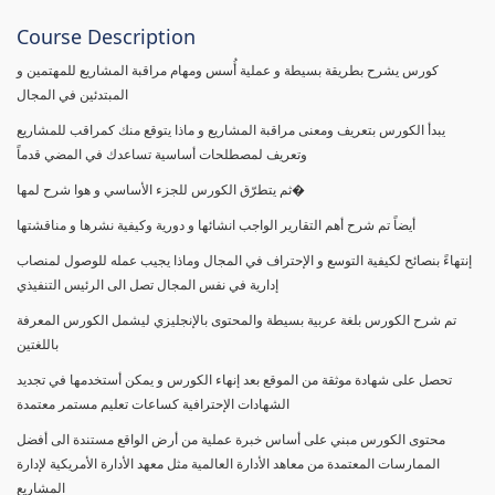
Course Description
كورس يشرح بطريقة بسيطة و عملية أُسس ومهام مراقبة المشاريع للمهتمين و
المبتدئين في المجال
يبدأ الكورس بتعريف ومعنى مراقبة المشاريع و ماذا يتوقع منك كمراقب للمشاريع
وتعريف لمصطلحات أساسية تساعدك في المضي قدماً
ثم يتطرّق الكورس للجزء الأساسي و هوا شرح لمها�
أيضاً تم شرح أهم التقارير الواجب انشائها و دورية وكيفية نشرها و مناقشتها
إنتهاءً بنصائح لكيفية التوسع و الإحتراف في المجال وماذا يجيب عمله للوصول لمنصاب
إدارية في نفس المجال تصل الى الرئيس التنفيذي
تم شرح الكورس بلغة عربية بسيطة والمحتوى بالإنجليزي ليشمل الكورس المعرفة
باللغتين
تحصل على شهادة موثقة من الموقع بعد إنهاء الكورس و يمكن أستخدمها في تجديد
الشهادات الإحترافية كساعات تعليم مستمر معتمدة
محتوى الكورس مبني على أساس خبرة عملية من أرض الواقع مستندة الى أفضل
الممارسات المعتمدة من معاهد الأدارة العالمية مثل معهد الأدارة الأمريكية لإدارة
المشاريع