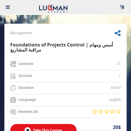
Management
Foundations of Projects Control | أسس ومهام
مراقبة المشاريع
21
Lectures
1
Quizzes
4:43:9
Duration
english
Language
Reviews (0)
20$
Take This Course