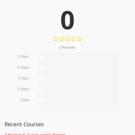
0
0 Reviews
5 Stars
0%
4 Stars
0%
3 Stars
0%
2 Stars
0%
1 Star
0%
Recent Courses
Advance S-Curve using Power