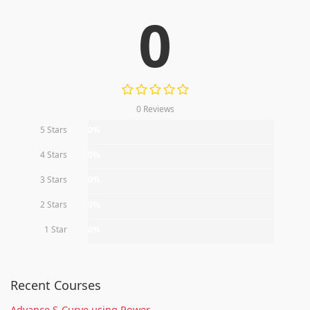
0
0 Reviews
5 Stars
0%
4 Stars
0%
3 Stars
0%
2 Stars
0%
1 Star
0%
Recent Courses
Advance S-Curve using Power