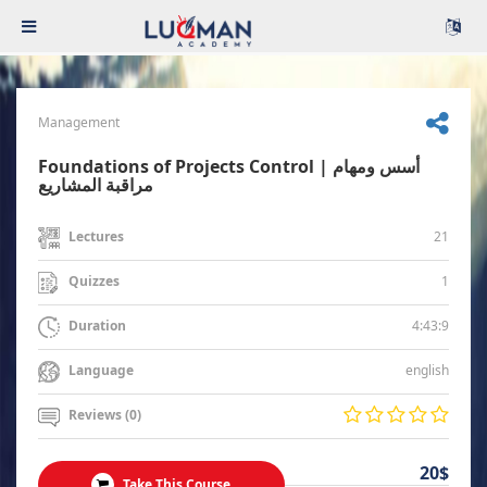
Management
Foundations of Projects Control | أسس ومهام
مراقبة المشاريع
21
Lectures
1
Quizzes
4:43:9
Duration
english
Language
Reviews (0)
20$
Take This Course