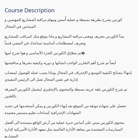
Course Description
كورس يشرح بطريقة بسيطة و عملية أُسس ومهام مراقبة المشاريع للمهتمين و
المبتدئين في المجال
يبدأ الكورس بتعريف ومعنى مراقبة المشاريع و ماذا يتوقع منك كمراقب للمشاريع
وتعريف لمصطلحات أساسية تساعدك في المضي قدماً
ثم يتطرّق الكورس للجزء الأساسي و هوا شرح لمها�
أيضاً تم شرح أهم التقارير الواجب انشائها و دورية وكيفية نشرها و مناقشتها
إنتهاءً بنصائح لكيفية التوسع و الإحتراف في المجال وماذا يجيب عمله للوصول لمنصاب
إدارية في نفس المجال تصل الى الرئيس التنفيذي
تم شرح الكورس بلغة عربية بسيطة والمحتوى بالإنجليزي ليشمل الكورس المعرفة
باللغتين
تحصل على شهادة موثقة من الموقع بعد إنهاء الكورس و يمكن أستخدمها في تجديد
الشهادات الإحترافية كساعات تعليم مستمر معتمدة
محتوى الكورس مبني على أساس خبرة عملية من أرض الواقع مستندة الى أفضل
الممارسات المعتمدة من معاهد الأدارة العالمية مثل معهد الأدارة الأمريكية لإدارة
المشاريع