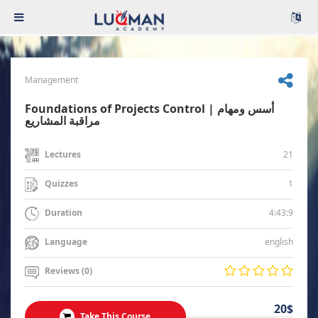
Management
Foundations of Projects Control | أسس ومهام
مراقبة المشاريع
21
Lectures
1
Quizzes
4:43:9
Duration
english
Language
Reviews (0)
20$
Take This Course