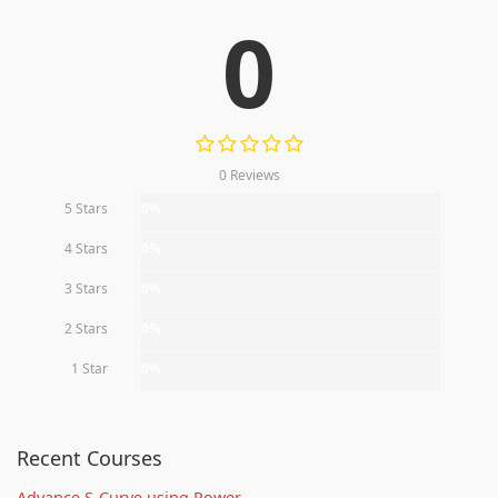
0
0 Reviews
5 Stars
0%
4 Stars
0%
3 Stars
0%
2 Stars
0%
1 Star
0%
Recent Courses
Advance S-Curve using Power