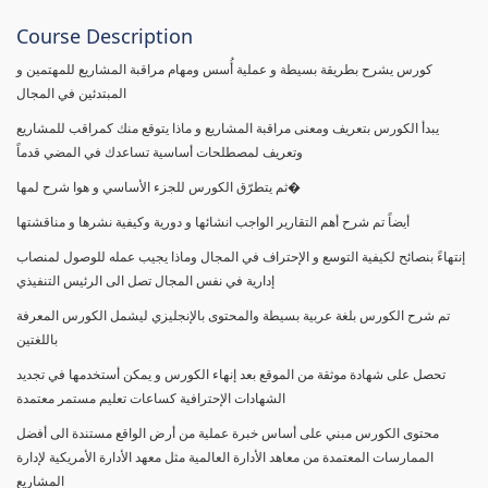
Course Description
كورس يشرح بطريقة بسيطة و عملية أُسس ومهام مراقبة المشاريع للمهتمين و
المبتدئين في المجال
يبدأ الكورس بتعريف ومعنى مراقبة المشاريع و ماذا يتوقع منك كمراقب للمشاريع
وتعريف لمصطلحات أساسية تساعدك في المضي قدماً
ثم يتطرّق الكورس للجزء الأساسي و هوا شرح لمها�
أيضاً تم شرح أهم التقارير الواجب انشائها و دورية وكيفية نشرها و مناقشتها
إنتهاءً بنصائح لكيفية التوسع و الإحتراف في المجال وماذا يجيب عمله للوصول لمنصاب
إدارية في نفس المجال تصل الى الرئيس التنفيذي
تم شرح الكورس بلغة عربية بسيطة والمحتوى بالإنجليزي ليشمل الكورس المعرفة
باللغتين
تحصل على شهادة موثقة من الموقع بعد إنهاء الكورس و يمكن أستخدمها في تجديد
الشهادات الإحترافية كساعات تعليم مستمر معتمدة
محتوى الكورس مبني على أساس خبرة عملية من أرض الواقع مستندة الى أفضل
الممارسات المعتمدة من معاهد الأدارة العالمية مثل معهد الأدارة الأمريكية لإدارة
المشاريع