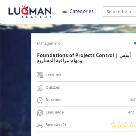
Categories
Management
Foundations of Projects Control | أسس
ومهام مراقبة المشاريع
Lectures
Quizzes
4:4
Duration
engl
Language
Reviews (0)