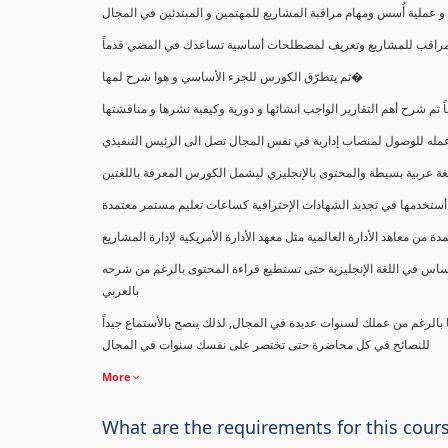
ملية أُسس ومهام مراقبة المشاريع للمهتمين و المبتدئين في المجال
ك كمراقب للمشاريع وتعريف لمصطلحات أساسية تساعدك في المضي قدماً
ثم يتطرّق الكورس للجزء الأساسي و هوا شرح لمها�
اً تم شرح أهم التقارير الواجب انشائها و دورية وكيفية نشرها و مناقشتها
ب عمله للوصول لمنصاب إدارية في نفس المجال تصل الى الرئيس التنفيذي
ة عربية بسيطة والمحتوى بالإنجليزي ليشمل الكورس المعرفة باللغتين
أستخدمها في تجديد الشهادات الإحترافية كساعات تعليم مستمر معتمدة
معاهد الأدارة العالمية مثل معهد الأدارة الأمريكية لإدارة المشاريع
ساس في اللغة الإنجليزية حتى تستطيع قراءة المحتوى بالرغم من شرحه
بالعربي
ا بالرغم من عملك لسنوات عديدة في المجال, لذلك ينصح بالأستماع جيداً
للنصائح في كل محاضرة حتى تختصر على نفسك سنوات في المجال
More
What are the requirements for this cour