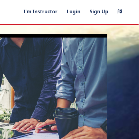
I'm Instructor
Login
Sign Up