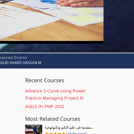
rporate Director
HALID HAMID HASSAN M
Recent Courses
Advance S-Curve using Power
Practice Managing Project Ri
AGILE IN PMP 2022
Most Related Courses
مقدمة فى علم النانو وتكنولوجيا...
(10 Reviews )