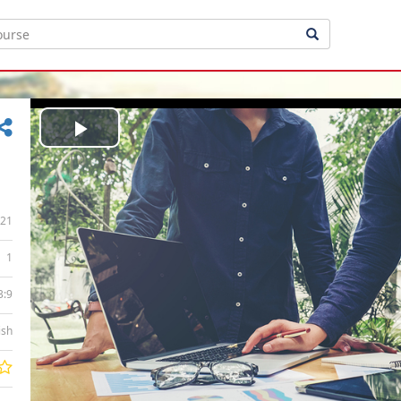
Play
Video
21
1
3:9
ish