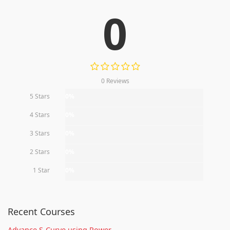
0
0 Reviews
5 Stars
0%
4 Stars
0%
3 Stars
0%
2 Stars
0%
1 Star
0%
Recent Courses
Advance S-Curve using Power