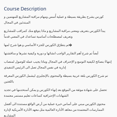
Course Description
كورس يشرح بطريقة بسيطة و عملية أُسس ومهام مراقبة المشاريع للمهتمين و
المبتدئين في المجال
يبدأ الكورس بتعريف ومعنى مراقبة المشاريع و ماذا يتوقع منك كمراقب للمشاريع
وتعريف لمصطلحات أساسية تساعدك في المضي قدماً
ثم يتطرّق الكورس للجزء الأساسي و هوا شرح لمها�
أيضاً تم شرح أهم التقارير الواجب انشائها و دورية وكيفية نشرها و مناقشتها
إنتهاءً بنصائح لكيفية التوسع و الإحتراف في المجال وماذا يجيب عمله للوصول لمنصاب
إدارية في نفس المجال تصل الى الرئيس التنفيذي
تم شرح الكورس بلغة عربية بسيطة والمحتوى بالإنجليزي ليشمل الكورس المعرفة
باللغتين
تحصل على شهادة موثقة من الموقع بعد إنهاء الكورس و يمكن أستخدمها في تجديد
الشهادات الإحترافية كساعات تعليم مستمر معتمدة
محتوى الكورس مبني على أساس خبرة عملية من أرض الواقع مستندة الى أفضل
الممارسات المعتمدة من معاهد الأدارة العالمية مثل معهد الأدارة الأمريكية لإدارة
المشاريع