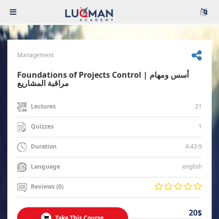
Management
Foundations of Projects Control | أسس ومهام
مراقبة المشاريع
21
Lectures
1
Quizzes
4:43:9
Duration
english
Language
Reviews (0)
20$
Take This Course