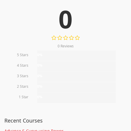
0
0 Reviews
5 Stars
0%
4 Stars
0%
3 Stars
0%
2 Stars
0%
1 Star
0%
Recent Courses
Advance S-Curve using Power