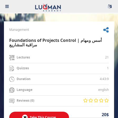
Management
Foundations of Projects Control | أسس ومهام
مراقبة المشاريع
21
Lectures
1
Quizzes
4:43:9
Duration
english
Language
Reviews (0)
20$
Take This Course