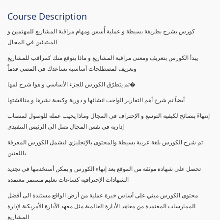
Course Description
كورس يشرح بطريقة بسيطة و عملية أُسس ومهام مراقبة المشاريع للمهتمين و
المبتدئين في المجال
يبدأ الكورس بتعريف ومعنى مراقبة المشاريع و ماذا يتوقع منك كمراقب للمشاريع
وتعريف لمصطلحات أساسية تساعدك في المضي قدماً
ثم يتطرّق الكورس للجزء الأساسي و هوا شرح لمها�
أيضاً تم شرح أهم التقارير الواجب انشائها و دورية وكيفية نشرها و مناقشتها
إنتهاءً بنصائح لكيفية التوسع و الإحتراف في المجال وماذا يجيب عمله للوصول لمنصاب
إدارية في نفس المجال تصل الى الرئيس التنفيذي
تم شرح الكورس بلغة عربية بسيطة والمحتوى بالإنجليزي ليشمل الكورس المعرفة
باللغتين
تحصل على شهادة موثقة من الموقع بعد إنهاء الكورس و يمكن أستخدمها في تجديد
الشهادات الإحترافية كساعات تعليم مستمر معتمدة
محتوى الكورس مبني على أساس خبرة عملية من أرض الواقع مستندة الى أفضل
الممارسات المعتمدة من معاهد الأدارة العالمية مثل معهد الأدارة الأمريكية لإدارة
المشاريع