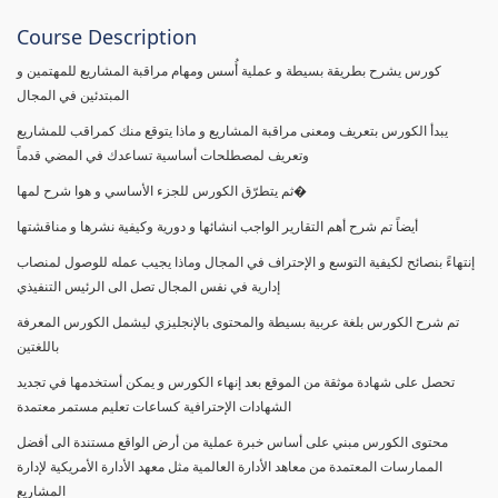
Course Description
كورس يشرح بطريقة بسيطة و عملية أُسس ومهام مراقبة المشاريع للمهتمين و
المبتدئين في المجال
يبدأ الكورس بتعريف ومعنى مراقبة المشاريع و ماذا يتوقع منك كمراقب للمشاريع
وتعريف لمصطلحات أساسية تساعدك في المضي قدماً
ثم يتطرّق الكورس للجزء الأساسي و هوا شرح لمها�
أيضاً تم شرح أهم التقارير الواجب انشائها و دورية وكيفية نشرها و مناقشتها
إنتهاءً بنصائح لكيفية التوسع و الإحتراف في المجال وماذا يجيب عمله للوصول لمنصاب
إدارية في نفس المجال تصل الى الرئيس التنفيذي
تم شرح الكورس بلغة عربية بسيطة والمحتوى بالإنجليزي ليشمل الكورس المعرفة
باللغتين
تحصل على شهادة موثقة من الموقع بعد إنهاء الكورس و يمكن أستخدمها في تجديد
الشهادات الإحترافية كساعات تعليم مستمر معتمدة
محتوى الكورس مبني على أساس خبرة عملية من أرض الواقع مستندة الى أفضل
الممارسات المعتمدة من معاهد الأدارة العالمية مثل معهد الأدارة الأمريكية لإدارة
المشاريع