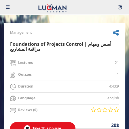
Management
Foundations of Projects Control | أسس ومهام
مراقبة المشاريع
21
Lectures
1
Quizzes
4:43:9
Duration
english
Language
Reviews (0)
20$
Take This Course