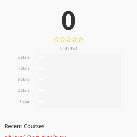
0
0 Reviews
5 Stars
0%
4 Stars
0%
3 Stars
0%
2 Stars
0%
1 Star
0%
Recent Courses
Advance S-Curve using Power