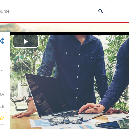
Play
Video
21
1
3:9
ish