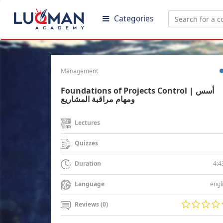
Categories
Management
Foundations of Projects Control | أسس
ومهام مراقبة المشاريع
Lectures
Quizzes
4:4
Duration
engl
Language
Reviews (0)