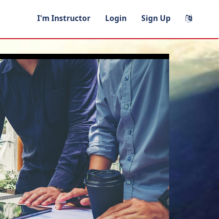
I'm Instructor
Login
Sign Up