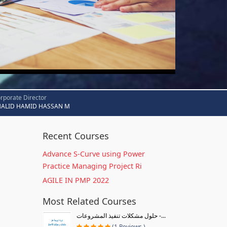
rporate Director
HALID HAMID HASSAN M
Recent Courses
Advance S-Curve using Power
Practice Managing Project Ri
AGILE IN PMP 2022
Most Related Courses
حلول مشكلات تنفيذ المشروعات -...
(1 Reviews )