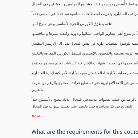
ملية أُسس ومهام مراقبة المشاريع للمهتمين و المبتدئين في المجال
ك كمراقب للمشاريع وتعريف لمصطلحات أساسية تساعدك في المضي قدماً
ثم يتطرّق الكورس للجزء الأساسي و هوا شرح لمها�
اً تم شرح أهم التقارير الواجب انشائها و دورية وكيفية نشرها و مناقشتها
ب عمله للوصول لمنصاب إدارية في نفس المجال تصل الى الرئيس التنفيذي
ة عربية بسيطة والمحتوى بالإنجليزي ليشمل الكورس المعرفة باللغتين
أستخدمها في تجديد الشهادات الإحترافية كساعات تعليم مستمر معتمدة
معاهد الأدارة العالمية مثل معهد الأدارة الأمريكية لإدارة المشاريع
ساس في اللغة الإنجليزية حتى تستطيع قراءة المحتوى بالرغم من شرحه
بالعربي
ا بالرغم من عملك لسنوات عديدة في المجال, لذلك ينصح بالأستماع جيداً
للنصائح في كل محاضرة حتى تختصر على نفسك سنوات في المجال
More
What are the requirements for this cour