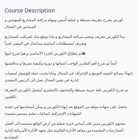
Course Description
كورس يشرح بطريقة بسيطة و عملية أُسس ومهام مراقبة المشاريع للمهتمين و
المبتدئين في المجال
يبدأ الكورس بتعريف ومعنى مراقبة المشاريع و ماذا يتوقع منك كمراقب للمشاريع
وتعريف لمصطلحات أساسية تساعدك في المضي قدماً
ثم يتطرّق الكورس للجزء الأساسي و هوا شرح لمها�
أيضاً تم شرح أهم التقارير الواجب انشائها و دورية وكيفية نشرها و مناقشتها
إنتهاءً بنصائح لكيفية التوسع و الإحتراف في المجال وماذا يجيب عمله للوصول لمنصاب
إدارية في نفس المجال تصل الى الرئيس التنفيذي
تم شرح الكورس بلغة عربية بسيطة والمحتوى بالإنجليزي ليشمل الكورس المعرفة
باللغتين
تحصل على شهادة موثقة من الموقع بعد إنهاء الكورس و يمكن أستخدمها في تجديد
الشهادات الإحترافية كساعات تعليم مستمر معتمدة
محتوى الكورس مبني على أساس خبرة عملية من أرض الواقع مستندة الى أفضل
الممارسات المعتمدة من معاهد الأدارة العالمية مثل معهد الأدارة الأمريكية لإدارة
المشاريع