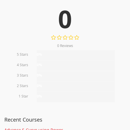
0
0 Reviews
5 Stars
0%
4 Stars
0%
3 Stars
0%
2 Stars
0%
1 Star
0%
Recent Courses
Advance S-Curve using Power