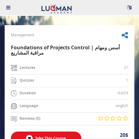
Management
Foundations of Projects Control | أسس ومهام
مراقبة المشاريع
21
Lectures
1
Quizzes
4:43:9
Duration
english
Language
Reviews (0)
20$
Take This Course