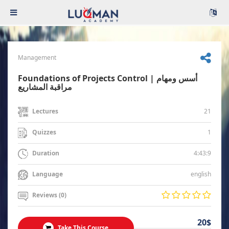
Management
Foundations of Projects Control | أسس ومهام
مراقبة المشاريع
21
Lectures
1
Quizzes
4:43:9
Duration
english
Language
Reviews (0)
20$
Take This Course