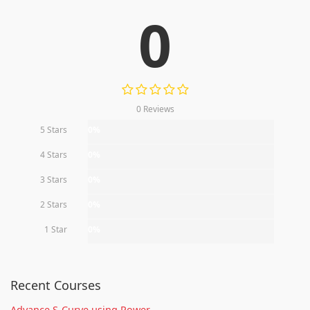
0
0 Reviews
5 Stars
0%
4 Stars
0%
3 Stars
0%
2 Stars
0%
1 Star
0%
Recent Courses
Advance S-Curve using Power