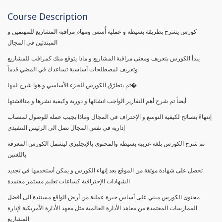
Course Description
كورس يشرح بطريقة بسيطة و عملية أُسس ومهام مراقبة المشاريع للمهتمين و
المبتدئين في المجال
يبدأ الكورس بتعريف ومعنى مراقبة المشاريع و ماذا يتوقع منك كمراقب للمشاريع
وتعريف لمصطلحات أساسية تساعدك في المضي قدماً
ثم يتطرّق الكورس للجزء الأساسي و هوا شرح لمها�
أيضاً تم شرح أهم التقارير الواجب انشائها و دورية وكيفية نشرها و مناقشتها
إنتهاءً بنصائح لكيفية التوسع و الإحتراف في المجال وماذا يجيب عمله للوصول لمنصاب
إدارية في نفس المجال تصل الى الرئيس التنفيذي
تم شرح الكورس بلغة عربية بسيطة والمحتوى بالإنجليزي ليشمل الكورس المعرفة
باللغتين
تحصل على شهادة موثقة من الموقع بعد إنهاء الكورس و يمكن أستخدمها في تجديد
الشهادات الإحترافية كساعات تعليم مستمر معتمدة
محتوى الكورس مبني على أساس خبرة عملية من أرض الواقع مستندة الى أفضل
الممارسات المعتمدة من معاهد الأدارة العالمية مثل معهد الأدارة الأمريكية لإدارة
المشاريع