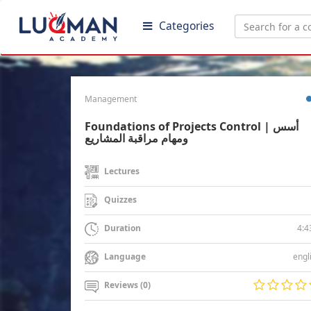
Categories
Management
Foundations of Projects Control | أسس
ومهام مراقبة المشاريع
Lectures
Quizzes
4:4
Duration
engl
Language
Reviews (0)