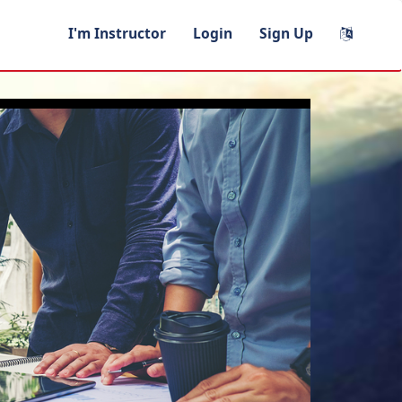
I'm Instructor
Login
Sign Up