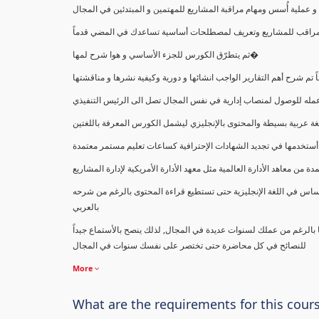
ملية أُسس ومهام مراقبة المشاريع للمهتمين و المبتدئين في المجال
ك كمراقب للمشاريع وتعريف لمصطلحات أساسية تساعدك في المضي قدماً
ثم يتطرّق الكورس للجزء الأساسي و هوا شرح لمها�
اً تم شرح أهم التقارير الواجب انشائها و دورية وكيفية نشرها و مناقشتها
ب عمله للوصول لمنصاب إدارية في نفس المجال تصل الى الرئيس التنفيذي
ة عربية بسيطة والمحتوى بالإنجليزي ليشمل الكورس المعرفة باللغتين
أستخدمها في تجديد الشهادات الإحترافية كساعات تعليم مستمر معتمدة
معاهد الأدارة العالمية مثل معهد الأدارة الأمريكية لإدارة المشاريع
ساس في اللغة الإنجليزية حتى تستطيع قراءة المحتوى بالرغم من شرحه
بالعربي
ا بالرغم من عملك لسنوات عديدة في المجال, لذلك ينصح بالأستماع جيداً
للنصائح في كل محاضرة حتى تختصر على نفسك سنوات في المجال
More
What are the requirements for this cour