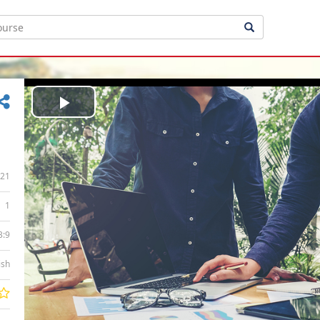
Play
Video
21
1
3:9
ish