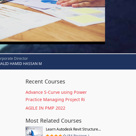
rporate Director
HALID HAMID HASSAN M
Recent Courses
Advance S-Curve using Power
Practice Managing Project Ri
AGILE IN PMP 2022
Most Related Courses
Learn Autodesk Revit Structure...
(84 Reviews )