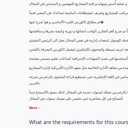
ملية أُسس ومهام مراقبة المشاريع للمهتمين و المبتدئين في المجال
ك كمراقب للمشاريع وتعريف لمصطلحات أساسية تساعدك في المضي قدماً
ثم يتطرّق الكورس للجزء الأساسي و هوا شرح لمها�
اً تم شرح أهم التقارير الواجب انشائها و دورية وكيفية نشرها و مناقشتها
ب عمله للوصول لمنصاب إدارية في نفس المجال تصل الى الرئيس التنفيذي
ة عربية بسيطة والمحتوى بالإنجليزي ليشمل الكورس المعرفة باللغتين
أستخدمها في تجديد الشهادات الإحترافية كساعات تعليم مستمر معتمدة
معاهد الأدارة العالمية مثل معهد الأدارة الأمريكية لإدارة المشاريع
ساس في اللغة الإنجليزية حتى تستطيع قراءة المحتوى بالرغم من شرحه
بالعربي
ا بالرغم من عملك لسنوات عديدة في المجال, لذلك ينصح بالأستماع جيداً
للنصائح في كل محاضرة حتى تختصر على نفسك سنوات في المجال
More
What are the requirements for this cour