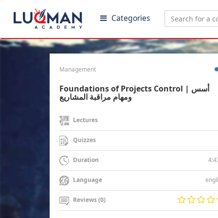
Categories
Management
Foundations of Projects Control | أسس
ومهام مراقبة المشاريع
Lectures
Quizzes
4:4
Duration
engl
Language
Reviews (0)