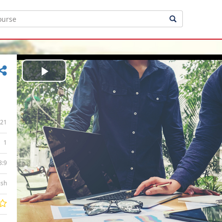
Play
Video
21
1
3:9
ish