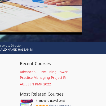
rporate Director
HALID HAMID HASSAN M
Recent Courses
Advance S-Curve using Power
Practice Managing Project Ri
AGILE IN PMP 2022
Most Related Courses
Primavera (Level One)
(142 Reviews )