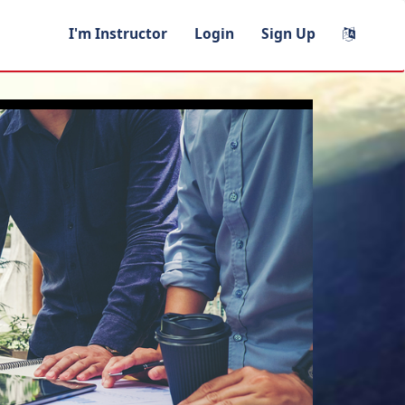
I'm Instructor
Login
Sign Up