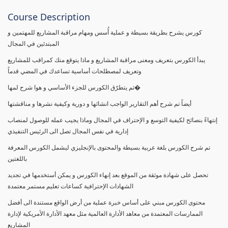
Course Description
كورس يشرح بطريقة بسيطة و عملية أُسس ومهام مراقبة المشاريع للمهتمين و
المبتدئين في المجال
يبدأ الكورس بتعريف ومعنى مراقبة المشاريع و ماذا يتوقع منك كمراقب للمشاريع
وتعريف لمصطلحات أساسية تساعدك في المضي قدماً
ثم يتطرّق الكورس للجزء الأساسي و هوا شرح لمها�
أيضاً تم شرح أهم التقارير الواجب انشائها و دورية وكيفية نشرها و مناقشتها
إنتهاءً بنصائح لكيفية التوسع و الإحتراف في المجال وماذا يجيب عمله للوصول لمنصاب
إدارية في نفس المجال تصل الى الرئيس التنفيذي
تم شرح الكورس بلغة عربية بسيطة والمحتوى بالإنجليزي ليشمل الكورس المعرفة
باللغتين
تحصل على شهادة موثقة من الموقع بعد إنهاء الكورس و يمكن أستخدمها في تجديد
الشهادات الإحترافية كساعات تعليم مستمر معتمدة
محتوى الكورس مبني على أساس خبرة عملية من أرض الواقع مستندة الى أفضل
الممارسات المعتمدة من معاهد الأدارة العالمية مثل معهد الأدارة الأمريكية لإدارة
المشاريع