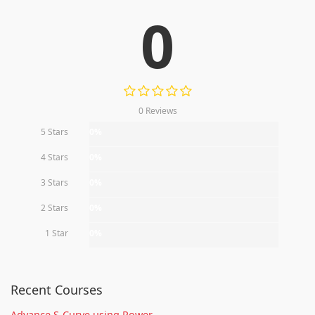
0
0 Reviews
5 Stars
0%
4 Stars
0%
3 Stars
0%
2 Stars
0%
1 Star
0%
Recent Courses
Advance S-Curve using Power