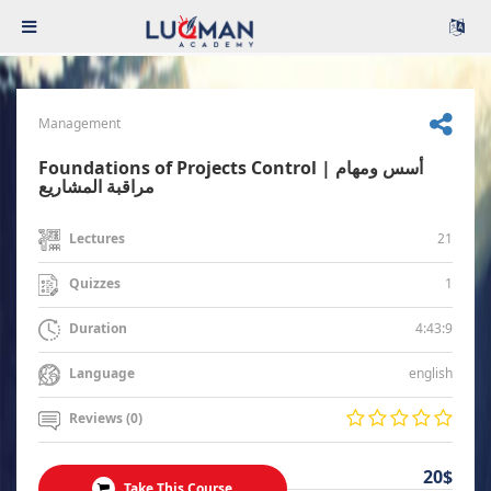
Management
Foundations of Projects Control | أسس ومهام
مراقبة المشاريع
21
Lectures
1
Quizzes
4:43:9
Duration
english
Language
Reviews (0)
20$
Take This Course