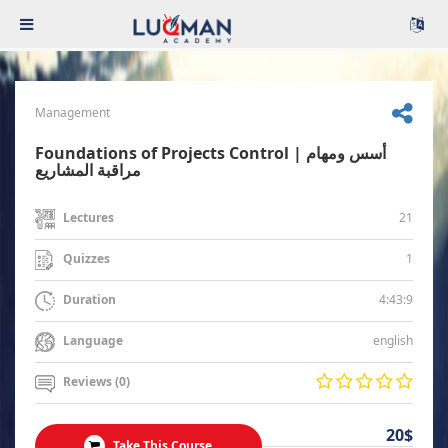
Management
Foundations of Projects Control | أسس ومهام
مراقبة المشاريع
21
Lectures
1
Quizzes
4:43:9
Duration
english
Language
Reviews (0)
20$
Take This Course