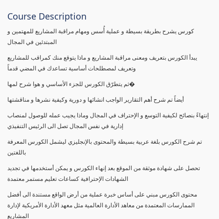
Course Description
كورس يشرح بطريقة بسيطة و عملية أُسس ومهام مراقبة المشاريع للمهتمين و
المبتدئين في المجال
يبدأ الكورس بتعريف ومعنى مراقبة المشاريع و ماذا يتوقع منك كمراقب للمشاريع
وتعريف لمصطلحات أساسية تساعدك في المضي قدماً
ثم يتطرّق الكورس للجزء الأساسي و هوا شرح لمها�
أيضاً تم شرح أهم التقارير الواجب انشائها و دورية وكيفية نشرها و مناقشتها
إنتهاءً بنصائح لكيفية التوسع و الإحتراف في المجال وماذا يجيب عمله للوصول لمنصاب
إدارية في نفس المجال تصل الى الرئيس التنفيذي
تم شرح الكورس بلغة عربية بسيطة والمحتوى بالإنجليزي ليشمل الكورس المعرفة
باللغتين
تحصل على شهادة موثقة من الموقع بعد إنهاء الكورس و يمكن أستخدمها في تجديد
الشهادات الإحترافية كساعات تعليم مستمر معتمدة
محتوى الكورس مبني على أساس خبرة عملية من أرض الواقع مستندة الى أفضل
الممارسات المعتمدة من معاهد الأدارة العالمية مثل معهد الأدارة الأمريكية لإدارة
المشاريع