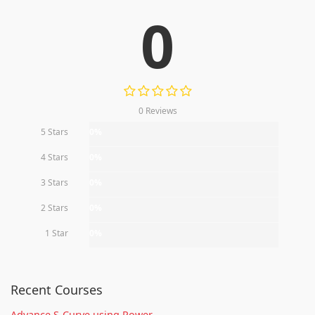
0
0 Reviews
5 Stars
0%
4 Stars
0%
3 Stars
0%
2 Stars
0%
1 Star
0%
Recent Courses
Advance S-Curve using Power