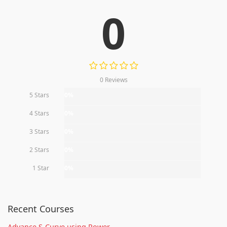
0
0 Reviews
5 Stars
0%
4 Stars
0%
3 Stars
0%
2 Stars
0%
1 Star
0%
Recent Courses
Advance S-Curve using Power