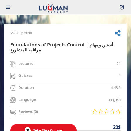
Management
Foundations of Projects Control | أسس ومهام
مراقبة المشاريع
21
Lectures
1
Quizzes
4:43:9
Duration
english
Language
Reviews (0)
20$
Take This Course