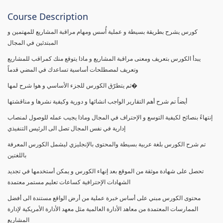
Course Description
كورس يشرح بطريقة بسيطة و عملية أُسس ومهام مراقبة المشاريع للمهتمين و
المبتدئين في المجال
يبدأ الكورس بتعريف ومعنى مراقبة المشاريع و ماذا يتوقع منك كمراقب للمشاريع
وتعريف لمصطلحات أساسية تساعدك في المضي قدماً
ثم يتطرّق الكورس للجزء الأساسي و هوا شرح لمها�
أيضاً تم شرح أهم التقارير الواجب انشائها و دورية وكيفية نشرها و مناقشتها
إنتهاءً بنصائح لكيفية التوسع و الإحتراف في المجال وماذا يجيب عمله للوصول لمنصاب
إدارية في نفس المجال تصل الى الرئيس التنفيذي
تم شرح الكورس بلغة عربية بسيطة والمحتوى بالإنجليزي ليشمل الكورس المعرفة
باللغتين
تحصل على شهادة موثقة من الموقع بعد إنهاء الكورس و يمكن أستخدمها في تجديد
الشهادات الإحترافية كساعات تعليم مستمر معتمدة
محتوى الكورس مبني على أساس خبرة عملية من أرض الواقع مستندة الى أفضل
الممارسات المعتمدة من معاهد الأدارة العالمية مثل معهد الأدارة الأمريكية لإدارة
المشاريع