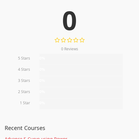
0
0 Reviews
5 Stars
0%
4 Stars
0%
3 Stars
0%
2 Stars
0%
1 Star
0%
Recent Courses
Advance S-Curve using Power