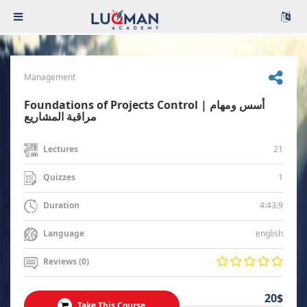
Management
Foundations of Projects Control | أسس ومهام
مراقبة المشاريع
21
Lectures
1
Quizzes
4:43:9
Duration
english
Language
Reviews (0)
20$
Take This Course