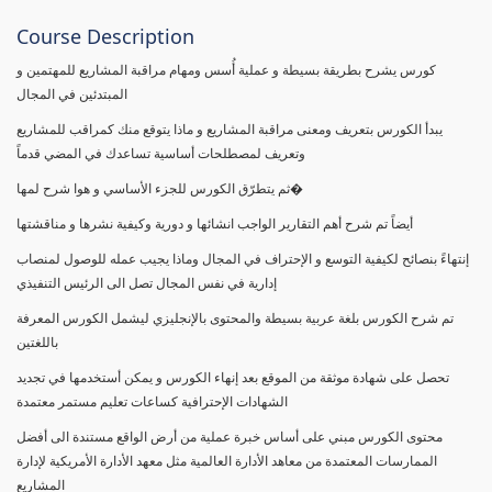
Course Description
كورس يشرح بطريقة بسيطة و عملية أُسس ومهام مراقبة المشاريع للمهتمين و
المبتدئين في المجال
يبدأ الكورس بتعريف ومعنى مراقبة المشاريع و ماذا يتوقع منك كمراقب للمشاريع
وتعريف لمصطلحات أساسية تساعدك في المضي قدماً
ثم يتطرّق الكورس للجزء الأساسي و هوا شرح لمها�
أيضاً تم شرح أهم التقارير الواجب انشائها و دورية وكيفية نشرها و مناقشتها
إنتهاءً بنصائح لكيفية التوسع و الإحتراف في المجال وماذا يجيب عمله للوصول لمنصاب
إدارية في نفس المجال تصل الى الرئيس التنفيذي
تم شرح الكورس بلغة عربية بسيطة والمحتوى بالإنجليزي ليشمل الكورس المعرفة
باللغتين
تحصل على شهادة موثقة من الموقع بعد إنهاء الكورس و يمكن أستخدمها في تجديد
الشهادات الإحترافية كساعات تعليم مستمر معتمدة
محتوى الكورس مبني على أساس خبرة عملية من أرض الواقع مستندة الى أفضل
الممارسات المعتمدة من معاهد الأدارة العالمية مثل معهد الأدارة الأمريكية لإدارة
المشاريع