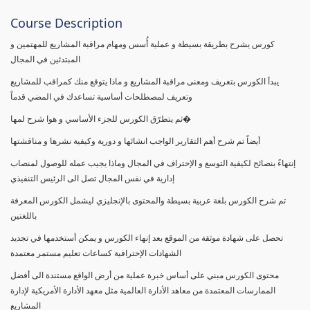
Course Description
كورس يشرح بطريقة بسيطة و عملية أُسس ومهام مراقبة المشاريع للمهتمين و
المبتدئين في المجال
يبدأ الكورس بتعريف ومعنى مراقبة المشاريع و ماذا يتوقع منك كمراقب للمشاريع
وتعريف لمصطلحات أساسية تساعدك في المضي قدماً
ثم يتطرّق الكورس للجزء الأساسي و هوا شرح لمها�
أيضاً تم شرح أهم التقارير الواجب انشائها و دورية وكيفية نشرها و مناقشتها
إنتهاءً بنصائح لكيفية التوسع و الإحتراف في المجال وماذا يجيب عمله للوصول لمنصاب
إدارية في نفس المجال تصل الى الرئيس التنفيذي
تم شرح الكورس بلغة عربية بسيطة والمحتوى بالإنجليزي ليشمل الكورس المعرفة
باللغتين
تحصل على شهادة موثقة من الموقع بعد إنهاء الكورس و يمكن أستخدمها في تجديد
الشهادات الإحترافية كساعات تعليم مستمر معتمدة
محتوى الكورس مبني على أساس خبرة عملية من أرض الواقع مستندة الى أفضل
الممارسات المعتمدة من معاهد الأدارة العالمية مثل معهد الأدارة الأمريكية لإدارة
المشاريع