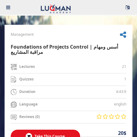
Management
Foundations of Projects Control | أسس ومهام
مراقبة المشاريع
21
Lectures
1
Quizzes
4:43:9
Duration
english
Language
Reviews (0)
20$
Take This Course