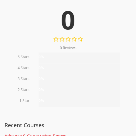
0
0 Reviews
5 Stars
0%
4 Stars
0%
3 Stars
0%
2 Stars
0%
1 Star
0%
Recent Courses
Advance S-Curve using Power