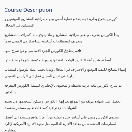
Course Description
كورس يشرح بطريقة بسيطة و عملية أُسس ومهام مراقبة المشاريع للمهتمين و
المبتدئين في المجال
يبدأ الكورس بتعريف ومعنى مراقبة المشاريع و ماذا يتوقع منك كمراقب للمشاريع
وتعريف لمصطلحات أساسية تساعدك في المضي قدماً
ثم يتطرّق الكورس للجزء الأساسي و هوا شرح لمها�
أيضاً تم شرح أهم التقارير الواجب انشائها و دورية وكيفية نشرها و مناقشتها
إنتهاءً بنصائح لكيفية التوسع و الإحتراف في المجال وماذا يجيب عمله للوصول لمنصاب
إدارية في نفس المجال تصل الى الرئيس التنفيذي
تم شرح الكورس بلغة عربية بسيطة والمحتوى بالإنجليزي ليشمل الكورس المعرفة
باللغتين
تحصل على شهادة موثقة من الموقع بعد إنهاء الكورس و يمكن أستخدمها في تجديد
الشهادات الإحترافية كساعات تعليم مستمر معتمدة
محتوى الكورس مبني على أساس خبرة عملية من أرض الواقع مستندة الى أفضل
الممارسات المعتمدة من معاهد الأدارة العالمية مثل معهد الأدارة الأمريكية لإدارة
المشاريع