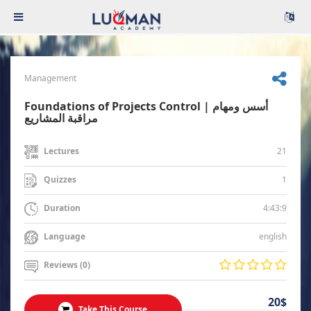
Management
Foundations of Projects Control | أسس ومهام
مراقبة المشاريع
21
Lectures
1
Quizzes
4:43:9
Duration
english
Language
Reviews (0)
20$
Take This Course