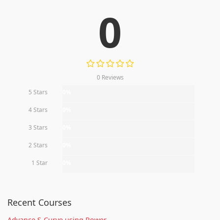
0
0 Reviews
5 Stars
0%
4 Stars
0%
3 Stars
0%
2 Stars
0%
1 Star
0%
Recent Courses
Advance S-Curve using Power