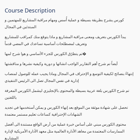
Course Description
كورس يشرح بطريقة بسيطة و عملية أُسس ومهام مراقبة المشاريع للمهتمين و
المبتدئين في المجال
يبدأ الكورس بتعريف ومعنى مراقبة المشاريع و ماذا يتوقع منك كمراقب للمشاريع
وتعريف لمصطلحات أساسية تساعدك في المضي قدماً
ثم يتطرّق الكورس للجزء الأساسي و هوا شرح لمها�
أيضاً تم شرح أهم التقارير الواجب انشائها و دورية وكيفية نشرها و مناقشتها
إنتهاءً بنصائح لكيفية التوسع و الإحتراف في المجال وماذا يجيب عمله للوصول لمنصاب
إدارية في نفس المجال تصل الى الرئيس التنفيذي
تم شرح الكورس بلغة عربية بسيطة والمحتوى بالإنجليزي ليشمل الكورس المعرفة
باللغتين
تحصل على شهادة موثقة من الموقع بعد إنهاء الكورس و يمكن أستخدمها في تجديد
الشهادات الإحترافية كساعات تعليم مستمر معتمدة
محتوى الكورس مبني على أساس خبرة عملية من أرض الواقع مستندة الى أفضل
الممارسات المعتمدة من معاهد الأدارة العالمية مثل معهد الأدارة الأمريكية لإدارة
المشاريع