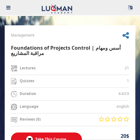
Management
Foundations of Projects Control | أسس ومهام
مراقبة المشاريع
21
Lectures
1
Quizzes
4:43:9
Duration
english
Language
Reviews (0)
20$
Take This Course