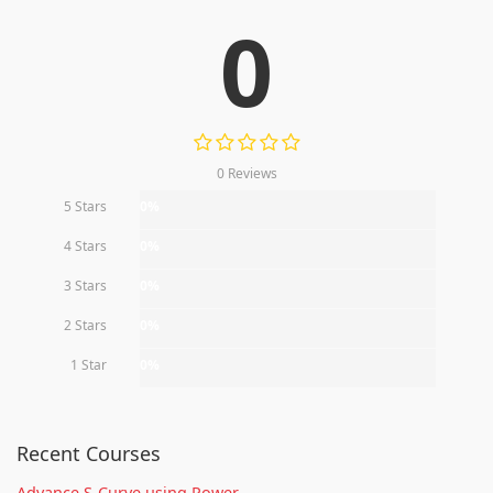
0
0 Reviews
5 Stars
0%
4 Stars
0%
3 Stars
0%
2 Stars
0%
1 Star
0%
Recent Courses
Advance S-Curve using Power