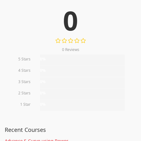
0
0 Reviews
5 Stars
0%
4 Stars
0%
3 Stars
0%
2 Stars
0%
1 Star
0%
Recent Courses
Advance S-Curve using Power