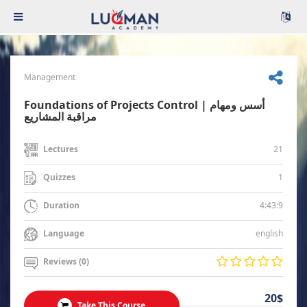
Management
Foundations of Projects Control | أسس ومهام
مراقبة المشاريع
21
Lectures
1
Quizzes
4:43:9
Duration
english
Language
Reviews (0)
20$
Take This Course