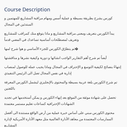
Course Description
كورس يشرح بطريقة بسيطة و عملية أُسس ومهام مراقبة المشاريع للمهتمين و
المبتدئين في المجال
يبدأ الكورس بتعريف ومعنى مراقبة المشاريع و ماذا يتوقع منك كمراقب للمشاريع
وتعريف لمصطلحات أساسية تساعدك في المضي قدماً
ثم يتطرّق الكورس للجزء الأساسي و هوا شرح لمها�
أيضاً تم شرح أهم التقارير الواجب انشائها و دورية وكيفية نشرها و مناقشتها
إنتهاءً بنصائح لكيفية التوسع و الإحتراف في المجال وماذا يجيب عمله للوصول لمنصاب
إدارية في نفس المجال تصل الى الرئيس التنفيذي
تم شرح الكورس بلغة عربية بسيطة والمحتوى بالإنجليزي ليشمل الكورس المعرفة
باللغتين
تحصل على شهادة موثقة من الموقع بعد إنهاء الكورس و يمكن أستخدمها في تجديد
الشهادات الإحترافية كساعات تعليم مستمر معتمدة
محتوى الكورس مبني على أساس خبرة عملية من أرض الواقع مستندة الى أفضل
الممارسات المعتمدة من معاهد الأدارة العالمية مثل معهد الأدارة الأمريكية لإدارة
المشاريع