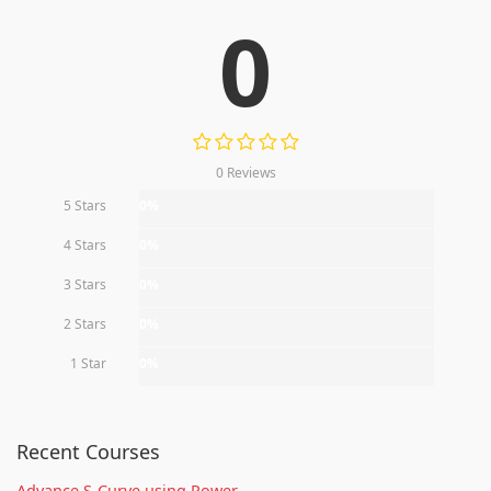
0
0 Reviews
5 Stars
0%
4 Stars
0%
3 Stars
0%
2 Stars
0%
1 Star
0%
Recent Courses
Advance S-Curve using Power