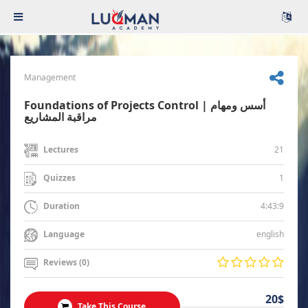
Management
Foundations of Projects Control | أسس ومهام
مراقبة المشاريع
21
Lectures
1
Quizzes
4:43:9
Duration
english
Language
Reviews (0)
20$
Take This Course