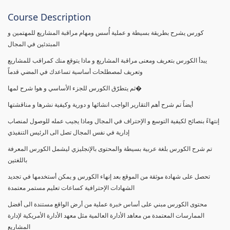
Course Description
كورس يشرح بطريقة بسيطة و عملية أُسس ومهام مراقبة المشاريع للمهتمين و
المبتدئين في المجال
يبدأ الكورس بتعريف ومعنى مراقبة المشاريع و ماذا يتوقع منك كمراقب للمشاريع
وتعريف لمصطلحات أساسية تساعدك في المضي قدماً
ثم يتطرّق الكورس للجزء الأساسي و هوا شرح لمها�
أيضاً تم شرح أهم التقارير الواجب انشائها و دورية وكيفية نشرها و مناقشتها
إنتهاءً بنصائح لكيفية التوسع و الإحتراف في المجال وماذا يجيب عمله للوصول لمنصاب
إدارية في نفس المجال تصل الى الرئيس التنفيذي
تم شرح الكورس بلغة عربية بسيطة والمحتوى بالإنجليزي ليشمل الكورس المعرفة
باللغتين
تحصل على شهادة موثقة من الموقع بعد إنهاء الكورس و يمكن أستخدمها في تجديد
الشهادات الإحترافية كساعات تعليم مستمر معتمدة
محتوى الكورس مبني على أساس خبرة عملية من أرض الواقع مستندة الى أفضل
الممارسات المعتمدة من معاهد الأدارة العالمية مثل معهد الأدارة الأمريكية لإدارة
المشاريع