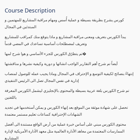
Course Description
كورس يشرح بطريقة بسيطة و عملية أُسس ومهام مراقبة المشاريع للمهتمين و
المبتدئين في المجال
يبدأ الكورس بتعريف ومعنى مراقبة المشاريع و ماذا يتوقع منك كمراقب للمشاريع
وتعريف لمصطلحات أساسية تساعدك في المضي قدماً
ثم يتطرّق الكورس للجزء الأساسي و هوا شرح لمها�
أيضاً تم شرح أهم التقارير الواجب انشائها و دورية وكيفية نشرها و مناقشتها
إنتهاءً بنصائح لكيفية التوسع و الإحتراف في المجال وماذا يجيب عمله للوصول لمنصاب
إدارية في نفس المجال تصل الى الرئيس التنفيذي
تم شرح الكورس بلغة عربية بسيطة والمحتوى بالإنجليزي ليشمل الكورس المعرفة
باللغتين
تحصل على شهادة موثقة من الموقع بعد إنهاء الكورس و يمكن أستخدمها في تجديد
الشهادات الإحترافية كساعات تعليم مستمر معتمدة
محتوى الكورس مبني على أساس خبرة عملية من أرض الواقع مستندة الى أفضل
الممارسات المعتمدة من معاهد الأدارة العالمية مثل معهد الأدارة الأمريكية لإدارة
المشاريع