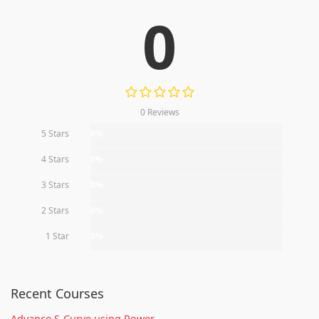
0
0 Reviews
5 Stars
0%
4 Stars
0%
3 Stars
0%
2 Stars
0%
1 Star
0%
Recent Courses
Advance S-Curve using Power