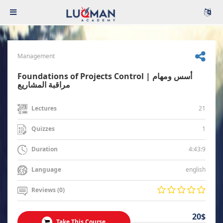
Management
Foundations of Projects Control | أسس ومهام
مراقبة المشاريع
21
Lectures
1
Quizzes
4:43:9
Duration
english
Language
Reviews (0)
20$
Take This Course