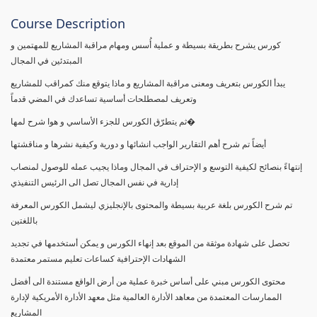
Course Description
كورس يشرح بطريقة بسيطة و عملية أُسس ومهام مراقبة المشاريع للمهتمين و
المبتدئين في المجال
يبدأ الكورس بتعريف ومعنى مراقبة المشاريع و ماذا يتوقع منك كمراقب للمشاريع
وتعريف لمصطلحات أساسية تساعدك في المضي قدماً
ثم يتطرّق الكورس للجزء الأساسي و هوا شرح لمها�
أيضاً تم شرح أهم التقارير الواجب انشائها و دورية وكيفية نشرها و مناقشتها
إنتهاءً بنصائح لكيفية التوسع و الإحتراف في المجال وماذا يجيب عمله للوصول لمنصاب
إدارية في نفس المجال تصل الى الرئيس التنفيذي
تم شرح الكورس بلغة عربية بسيطة والمحتوى بالإنجليزي ليشمل الكورس المعرفة
باللغتين
تحصل على شهادة موثقة من الموقع بعد إنهاء الكورس و يمكن أستخدمها في تجديد
الشهادات الإحترافية كساعات تعليم مستمر معتمدة
محتوى الكورس مبني على أساس خبرة عملية من أرض الواقع مستندة الى أفضل
الممارسات المعتمدة من معاهد الأدارة العالمية مثل معهد الأدارة الأمريكية لإدارة
المشاريع