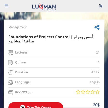
Management
Foundations of Projects Control | أسس ومهام
مراقبة المشاريع
21
Lectures
1
Quizzes
4:43:9
Duration
english
Language
Reviews (0)
20$
Take This Course