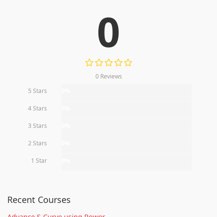
0
0 Reviews
5 Stars
0%
4 Stars
0%
3 Stars
0%
2 Stars
0%
1 Star
0%
Recent Courses
Advance S-Curve using Power