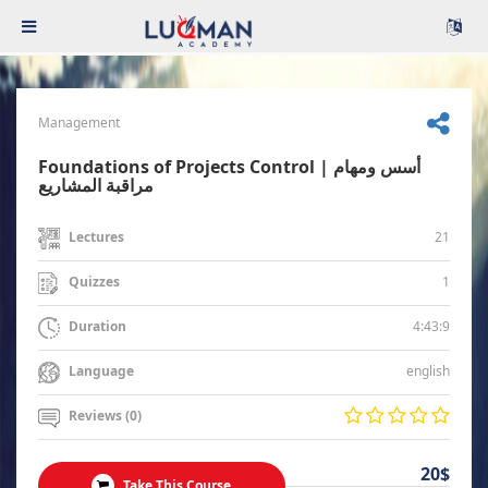
Management
Foundations of Projects Control | أسس ومهام
مراقبة المشاريع
21
Lectures
1
Quizzes
4:43:9
Duration
english
Language
Reviews (0)
20$
Take This Course