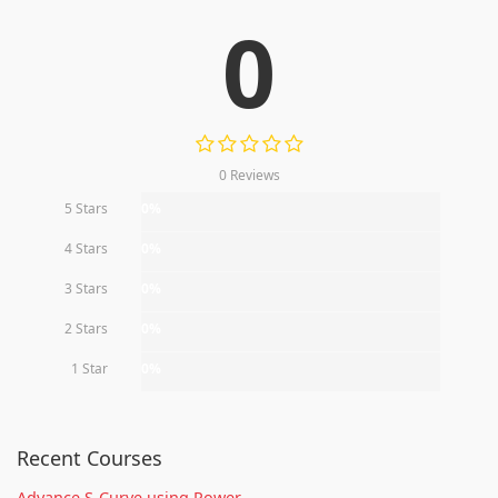
0
0 Reviews
5 Stars
0%
4 Stars
0%
3 Stars
0%
2 Stars
0%
1 Star
0%
Recent Courses
Advance S-Curve using Power