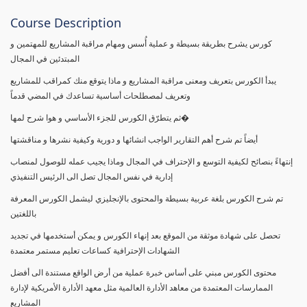
Course Description
كورس يشرح بطريقة بسيطة و عملية أُسس ومهام مراقبة المشاريع للمهتمين و
المبتدئين في المجال
يبدأ الكورس بتعريف ومعنى مراقبة المشاريع و ماذا يتوقع منك كمراقب للمشاريع
وتعريف لمصطلحات أساسية تساعدك في المضي قدماً
ثم يتطرّق الكورس للجزء الأساسي و هوا شرح لمها�
أيضاً تم شرح أهم التقارير الواجب انشائها و دورية وكيفية نشرها و مناقشتها
إنتهاءً بنصائح لكيفية التوسع و الإحتراف في المجال وماذا يجيب عمله للوصول لمنصاب
إدارية في نفس المجال تصل الى الرئيس التنفيذي
تم شرح الكورس بلغة عربية بسيطة والمحتوى بالإنجليزي ليشمل الكورس المعرفة
باللغتين
تحصل على شهادة موثقة من الموقع بعد إنهاء الكورس و يمكن أستخدمها في تجديد
الشهادات الإحترافية كساعات تعليم مستمر معتمدة
محتوى الكورس مبني على أساس خبرة عملية من أرض الواقع مستندة الى أفضل
الممارسات المعتمدة من معاهد الأدارة العالمية مثل معهد الأدارة الأمريكية لإدارة
المشاريع