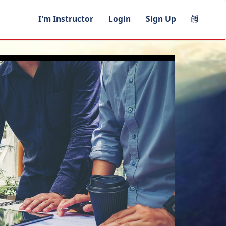
I'm Instructor
Login
Sign Up