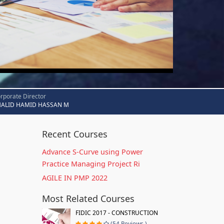
rporate Director
HALID HAMID HASSAN M
Recent Courses
Advance S-Curve using Power
Practice Managing Project Ri
AGILE IN PMP 2022
Most Related Courses
FIDIC 2017 - CONSTRUCTION
(54 Reviews )