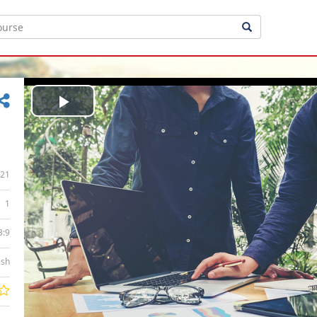
Play
Video
21
1
3:9
ish