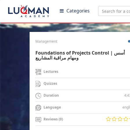
Categories
Management
Foundations of Projects Control | أسس
ومهام مراقبة المشاريع
Lectures
Quizzes
4:4
Duration
engl
Language
Reviews (0)