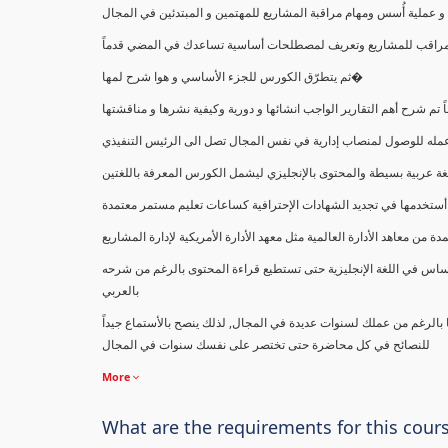
ملية أُسس ومهام مراقبة المشاريع للمهتمين و المبتدئين في المجال
ك كمراقب للمشاريع وتعريف لمصطلحات أساسية تساعدك في المضي قدماً
ثم يتطرّق الكورس للجزء الأساسي و هوا شرح لمها�
اً تم شرح أهم التقارير الواجب انشائها و دورية وكيفية نشرها و مناقشتها
ب عمله للوصول لمنصاب إدارية في نفس المجال تصل الى الرئيس التنفيذي
ة عربية بسيطة والمحتوى بالإنجليزي ليشمل الكورس المعرفة باللغتين
أستخدمها في تجديد الشهادات الإحترافية كساعات تعليم مستمر معتمدة
معاهد الأدارة العالمية مثل معهد الأدارة الأمريكية لإدارة المشاريع
ساس في اللغة الإنجليزية حتى تستطيع قراءة المحتوى بالرغم من شرحه
بالعربي
ا بالرغم من عملك لسنوات عديدة في المجال, لذلك ينصح بالأستماع جيداً
للنصائح في كل محاضرة حتى تختصر على نفسك سنوات في المجال
More
What are the requirements for this cour