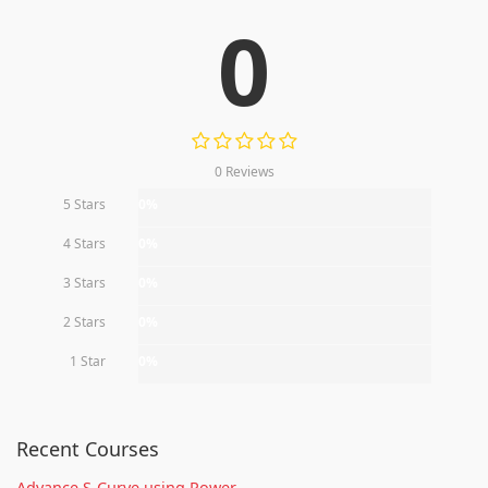
0
0 Reviews
5 Stars
0%
4 Stars
0%
3 Stars
0%
2 Stars
0%
1 Star
0%
Recent Courses
Advance S-Curve using Power