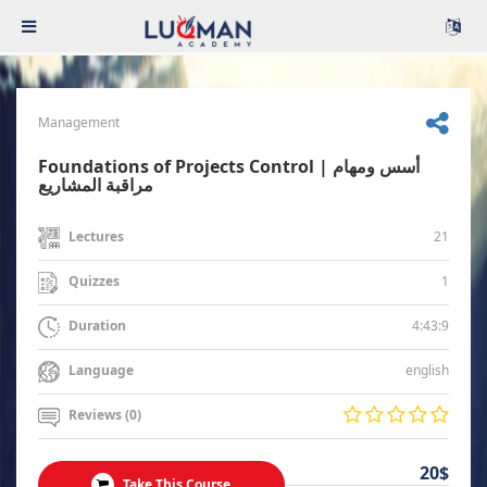
Management
Foundations of Projects Control | أسس ومهام
مراقبة المشاريع
21
Lectures
1
Quizzes
4:43:9
Duration
english
Language
Reviews (0)
20$
Take This Course