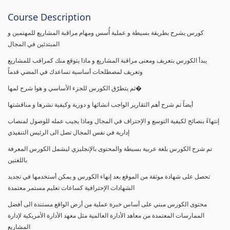
Course Description
كورس يشرح بطريقة بسيطة و عملية أُسس ومهام مراقبة المشاريع للمهتمين و
المبتدئين في المجال
يبدأ الكورس بتعريف ومعنى مراقبة المشاريع و ماذا يتوقع منك كمراقب للمشاريع
وتعريف لمصطلحات أساسية تساعدك في المضي قدماً
ثم يتطرّق الكورس للجزء الأساسي و هوا شرح لمها�
أيضاً تم شرح أهم التقارير الواجب انشائها و دورية وكيفية نشرها و مناقشتها
إنتهاءً بنصائح لكيفية التوسع و الإحتراف في المجال وماذا يجيب عمله للوصول لمنصاب
إدارية في نفس المجال تصل الى الرئيس التنفيذي
تم شرح الكورس بلغة عربية بسيطة والمحتوى بالإنجليزي ليشمل الكورس المعرفة
باللغتين
تحصل على شهادة موثقة من الموقع بعد إنهاء الكورس و يمكن أستخدمها في تجديد
الشهادات الإحترافية كساعات تعليم مستمر معتمدة
محتوى الكورس مبني على أساس خبرة عملية من أرض الواقع مستندة الى أفضل
الممارسات المعتمدة من معاهد الأدارة العالمية مثل معهد الأدارة الأمريكية لإدارة
المشاريع