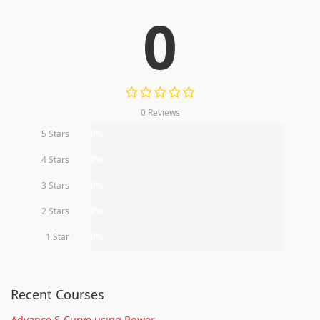
0
0 Reviews
5 Stars
0%
4 Stars
0%
3 Stars
0%
2 Stars
0%
1 Star
0%
Recent Courses
Advance S-Curve using Power