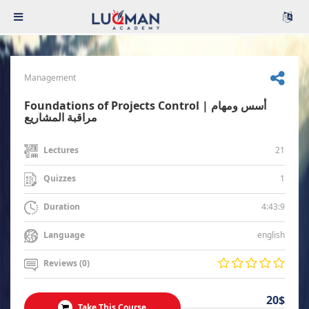
Management
Foundations of Projects Control | أسس ومهام
مراقبة المشاريع
21
Lectures
1
Quizzes
4:43:9
Duration
english
Language
Reviews (0)
20$
Take This Course