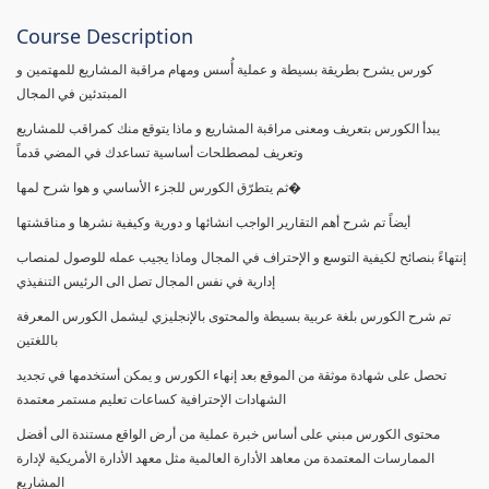
Course Description
كورس يشرح بطريقة بسيطة و عملية أُسس ومهام مراقبة المشاريع للمهتمين و
المبتدئين في المجال
يبدأ الكورس بتعريف ومعنى مراقبة المشاريع و ماذا يتوقع منك كمراقب للمشاريع
وتعريف لمصطلحات أساسية تساعدك في المضي قدماً
ثم يتطرّق الكورس للجزء الأساسي و هوا شرح لمها�
أيضاً تم شرح أهم التقارير الواجب انشائها و دورية وكيفية نشرها و مناقشتها
إنتهاءً بنصائح لكيفية التوسع و الإحتراف في المجال وماذا يجيب عمله للوصول لمنصاب
إدارية في نفس المجال تصل الى الرئيس التنفيذي
تم شرح الكورس بلغة عربية بسيطة والمحتوى بالإنجليزي ليشمل الكورس المعرفة
باللغتين
تحصل على شهادة موثقة من الموقع بعد إنهاء الكورس و يمكن أستخدمها في تجديد
الشهادات الإحترافية كساعات تعليم مستمر معتمدة
محتوى الكورس مبني على أساس خبرة عملية من أرض الواقع مستندة الى أفضل
الممارسات المعتمدة من معاهد الأدارة العالمية مثل معهد الأدارة الأمريكية لإدارة
المشاريع