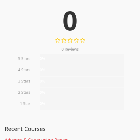
0
0 Reviews
5 Stars
0%
4 Stars
0%
3 Stars
0%
2 Stars
0%
1 Star
0%
Recent Courses
Advance S-Curve using Power