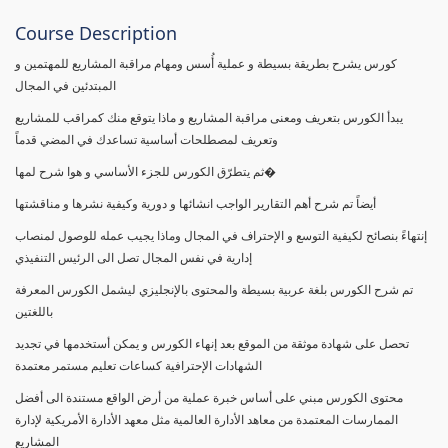
Course Description
كورس يشرح بطريقة بسيطة و عملية أُسس ومهام مراقبة المشاريع للمهتمين و
المبتدئين في المجال
يبدأ الكورس بتعريف ومعنى مراقبة المشاريع و ماذا يتوقع منك كمراقب للمشاريع
وتعريف لمصطلحات أساسية تساعدك في المضي قدماً
ثم يتطرّق الكورس للجزء الأساسي و هوا شرح لمها�
أيضاً تم شرح أهم التقارير الواجب انشائها و دورية وكيفية نشرها و مناقشتها
إنتهاءً بنصائح لكيفية التوسع و الإحتراف في المجال وماذا يجيب عمله للوصول لمنصاب
إدارية في نفس المجال تصل الى الرئيس التنفيذي
تم شرح الكورس بلغة عربية بسيطة والمحتوى بالإنجليزي ليشمل الكورس المعرفة
باللغتين
تحصل على شهادة موثقة من الموقع بعد إنهاء الكورس و يمكن أستخدمها في تجديد
الشهادات الإحترافية كساعات تعليم مستمر معتمدة
محتوى الكورس مبني على أساس خبرة عملية من أرض الواقع مستندة الى أفضل
الممارسات المعتمدة من معاهد الأدارة العالمية مثل معهد الأدارة الأمريكية لإدارة
المشاريع