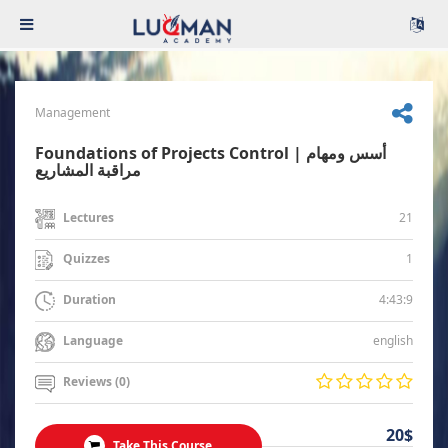
Management
Foundations of Projects Control | أسس ومهام
مراقبة المشاريع
21
Lectures
1
Quizzes
4:43:9
Duration
english
Language
Reviews (0)
20$
Take This Course